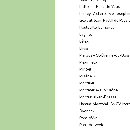
Feillens - Pont-de-Vaux
Ferney-Voltaire : Ste-Joséphi
Gex : St-Jean-Paul II du Pays
Hauteville-Lompnès
Lagnieu
Lélex
Lhuis
Marboz – St-Étienne-du-Bois -
Meximieux
Miribel
Misérieux
Montluel
Montmerle-sur-Saône
Montrevel-en-Bresse
Nantua-Montréal–SMCV-Izer
Oyonnax
Pont-d'Ain
Pont-de-Veyle