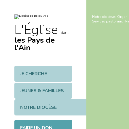
Aller
Outils
au
personnels
contenu.
|
Notre diocèse
›
Organi
Aller
Services pastoraux
›
Pa
à
L'Église
la
navigation
dans
les Pays de
l'Ain
JE CHERCHE
JEUNES & FAMILLES
NOTRE DIOCÈSE
FAIRE UN DON