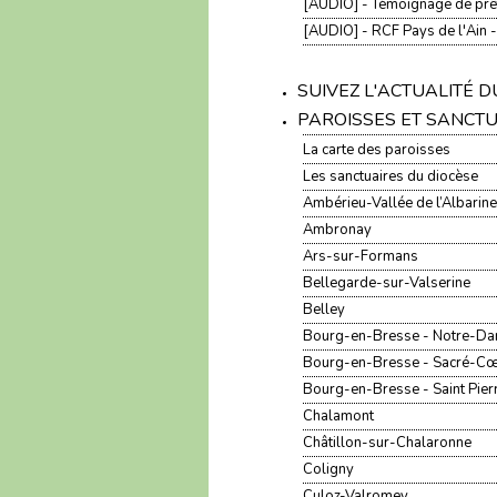
[AUDIO] - Témoignage de prê
[AUDIO] - RCF Pays de l'Ain -
SUIVEZ L'ACTUALITÉ 
PAROISSES ET SANCT
La carte des paroisses
Les sanctuaires du diocèse
Ambérieu-Vallée de l’Albarine
Ambronay
Ars-sur-Formans
Bellegarde-sur-Valserine
Belley
Bourg-en-Bresse - Notre-D
Bourg-en-Bresse - Sacré-C
Bourg-en-Bresse - Saint Pier
Chalamont
Châtillon-sur-Chalaronne
Coligny
Culoz-Valromey