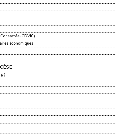
e Consacrée (CDVIC)
ffaires économiques
OCÈSE
e ?