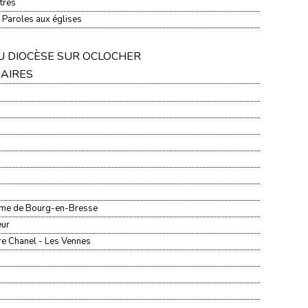
tres
 Paroles aux églises
DU DIOCÈSE SUR OCLOCHER
UAIRES
ame de Bourg-en-Bresse
œur
re Chanel - Les Vennes