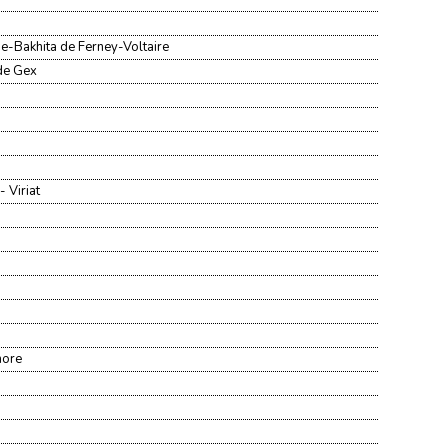
ne-Bakhita de Ferney-Voltaire
 de Gex
 Viriat
nore