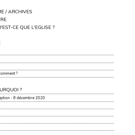
E / ARCHIVES
TRE
U'EST-CE QUE L'EGLISE ?
E
 comment ?
OURQUOI ?
eption - 8 décembre 2020