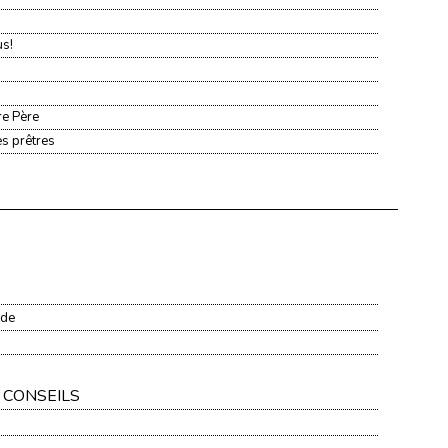
us!
re Père
es prêtres
nde
 CONSEILS