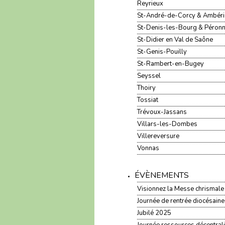
Reyrieux
St-André-de-Corcy & Ambér
St-Denis-les-Bourg & Péron
St-Didier en Val de Saône
St-Genis-Pouilly
St-Rambert-en-Bugey
Seyssel
Thoiry
Tossiat
Trévoux-Jassans
Villars-les-Dombes
Villereversure
Vonnas
ÉVÈNEMENTS
Visionnez la Messe chrismal
Journée de rentrée diocésaine
Jubilé 2025