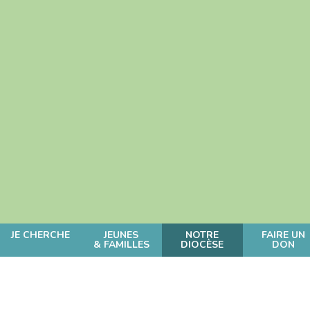
JE CHERCHE
JEUNES
NOTRE
FAIRE UN
& FAMILLES
DIOCÈSE
DON