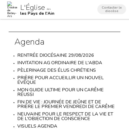
Aller
Outils
L'Église
au
personnels
Contacter le
dans
contenu.
diocèse
les Pays de l'Ain
|
Aller
à
la
navigation
Agenda
RENTRÉE DIOCÉSAINE 29/08/2026
INVITATION AG ORDINAIRE DE L'ABDA
PÈLERINAGE DES ÉLUS CHRÉTIENS
PRIÈRE POUR ACCUEILLIR UN NOUVEL
ÉVÊQUE
MON GUIDE ULTIME POUR UN CARÊME
RÉUSSI
FIN DE VIE : JOURNÉE DE JEÛNE ET DE
PRIÈRE LE PREMIER VENDREDI DE CARÊME
NEUVAINE POUR LE RESPECT DE LA VIE ET
DE L'OBJECTION DE CONSCIENCE
VISUELS AGENDA