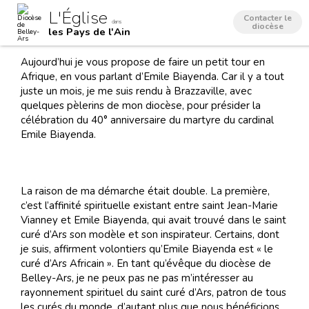
Aller
Outils
L'Église
au
personnels
Contacter le
dans
contenu.
diocèse
les Pays de l'Ain
|
Aller
à
Aujourd’hui je vous propose de faire un petit tour en
la
navigation
Afrique, en vous parlant d’Emile Biayenda. Car il y a tout
juste un mois, je me suis rendu à Brazzaville, avec
quelques pèlerins de mon diocèse, pour présider la
célébration du 40° anniversaire du martyre du cardinal
Emile Biayenda.
La raison de ma démarche était double. La première,
c’est l’affinité spirituelle existant entre saint Jean-Marie
Vianney et Emile Biayenda, qui avait trouvé dans le saint
curé d’Ars son modèle et son inspirateur. Certains, dont
je suis, affirment volontiers qu’Emile Biayenda est « le
curé d’Ars Africain ». En tant qu’évêque du diocèse de
Belley-Ars, je ne peux pas ne pas m’intéresser au
rayonnement spirituel du saint curé d’Ars, patron de tous
les curés du monde, d’autant plus que nous bénéficions