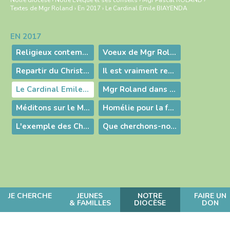
Notre diocèse
›
Notre Évêque et ses conseils
›
Mgr Pascal ROLAND
›
Textes de Mgr Roland
›
En 2017
›
Le Cardinal Emile BIAYENDA
EN 2017
Navigation
Religieux contemplatifs : la gratuité absolue
Voeux de Mgr Roland
Repartir du Christ pour faire oeuvre de miséricorde : la halte spirituelle en vidéo
Il est vraiment ressuscité ! - Pâques 2017
Le Cardinal Emile BIAYENDA
Mgr Roland dans la Vie des Diocèses sur KTO
Méditons sur le Magnificat
Homélie pour la fête de St Vincent - 24 septembre 2017
L'exemple des Chrétiens d'Orient
Que cherchons-nous ? Le bien-être ou le salut ?
JE CHERCHE
JEUNES
NOTRE
FAIRE UN
& FAMILLES
DIOCÈSE
DON