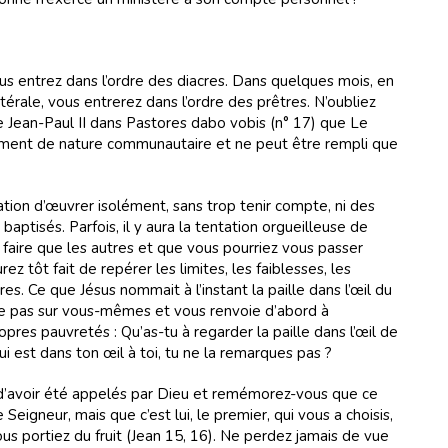
vous entrez dans l’ordre des diacres. Dans quelques mois, en
ytérale, vous entrerez dans l’ordre des prêtres. N’oubliez
pe Jean-Paul II dans Pastores dabo vobis (n° 17) que Le
ement de nature communautaire et ne peut être rempli que
ation d’œuvrer isolément, sans trop tenir compte, ni des
baptisés. Parfois, il y aura la tentation orgueilleuse de
faire que les autres et que vous pourriez vous passer
rez tôt fait de repérer les limites, les faiblesses, les
res. Ce que Jésus nommait à l’instant la paille dans l’œil du
le pas sur vous-mêmes et vous renvoie d’abord à
res pauvretés : Qu’as-tu à regarder la paille dans l’œil de
qui est dans ton œil à toi, tu ne la remarques pas ?
d’avoir été appelés par Dieu et remémorez-vous que ce
 Seigneur, mais que c’est lui, le premier, qui vous a choisis,
us portiez du fruit (Jean 15, 16). Ne perdez jamais de vue