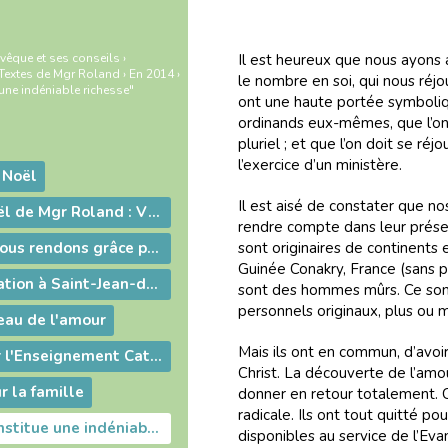
vêque et ses conseils
›
Il est heureux que nous ayons a
Textes de Mgr Roland
›
En 2014
›
le nombre en soi, qui nous réjo
 une indéniable richesse"
ont une haute portée symbolique
ordinands eux-mêmes, que l’on 
pluriel ; et que l’on doit se ré
l’exercice d’un ministère.
e Noël
Il est aisé de constater que no
Message de Noël de Mgr Roland : Vivre la fraternité
rendre compte dans leur présen
Mgr Roland : "Nous rendons grâce pour ce don que le Seigneur fait au diocèse de Digne"
sont originaires de continents e
Guinée Conakry, France (sans pa
Messe de réparation à Saint-Jean-de-Niost : "Convertissez-vous !" :
sont des hommes mûrs. Ce so
personnels originaux, plus ou 
ceau de l'amour
Mais ils ont en commun, d’avoir 
Une messe pour l'Enseignement Catholique
Christ. La découverte de l’amour
ur la famille
donner en retour totalement. C
radicale. Ils ont tout quitté p
"La diversité constitue une indéniable richesse"
disponibles au service de l’Eva