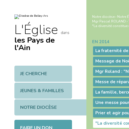
Aller
Outils
au
personnels
contenu.
|
Notre diocèse
›
Notre É
Aller
Mgr Pascal ROLAND
›
à
L'Église
"La diversité constitue
la
navigation
dans
les Pays de
EN 2014
Navigation
l'Ain
La fraternité d
JE CHERCHE
JEUNES & FAMILLES
La famille, ber
NOTRE DIOCÈSE
Prier et agir po
FAIRE UN DON