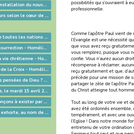
possibilités qui s’ouvraient à 
Homélie pour l'installation du nouveau curé à Ars
professionnelle.
Des bons pasteurs selon le cœur de Dieu !
Comme l’apôtre Paul vient de n
« Allez donc ! De toutes les nations faites des disciples ... »
l’Evangile est une nécessité q
que vous avez reçu gratuitemen
Le sens de la Résurrection - Homélie de Pâques
vous remplirez, puisque vous n
L’itinéraire de la vie chrétienne - Homélie de la Vigile pascale
confie. Vous n’aurez aucun droi
récompense à réclamer, aucune 
Le dévoilement de la Croix - Homélie du Vendredi Saint
reçu gratuitement et que, d’au
précède pour une mission de sa
Quelles sont les pensées de Dieu ? Homélie du Jeudi Saint
partager le zèle de l’apôtre Pau
du Christ atteigne tout homme
Messe chrismale, le mardi 15 avril 2014 à la co-cathédrale Notre-Dame de Bourg.
Avec Jésus, renonçons à exister par le regard des autres, apprenons à vivre pour les autres !
Tout au long de votre vie et d
avez été ordonnés ensemble, dan
« Frères, je vous exhorte, au nom de Notre Seigneur Jésus Christ »...
tempérament, et avec une ouvert
l’Eglise ! Dans notre monde fo
entretenu de votre ordination 
Seigneur tout seul et que pers