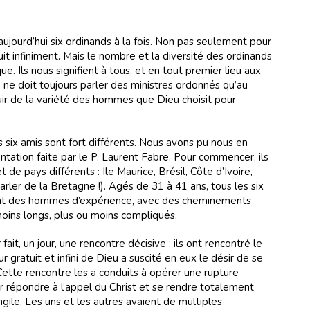
ujourd’hui six ordinands à la fois. Non pas seulement pour
uit infiniment. Mais le nombre et la diversité des ordinands
. Ils nous signifient à tous, et en tout premier lieu aux
ne doit toujours parler des ministres ordonnés qu’au
jouir de la variété des hommes que Dieu choisit pour
s six amis sont fort différents. Nous avons pu nous en
tation faite par le P. Laurent Fabre. Pour commencer, ils
t de pays différents : Ile Maurice, Brésil, Côte d’Ivoire,
rler de la Bretagne !). Agés de 31 à 41 ans, tous les six
nt des hommes d’expérience, avec des cheminements
moins longs, plus ou moins compliqués.
fait, un jour, une rencontre décisive : ils ont rencontré le
 gratuit et infini de Dieu a suscité en eux le désir de se
ette rencontre les a conduits à opérer une rupture
our répondre à l’appel du Christ et se rendre totalement
ngile. Les uns et les autres avaient de multiples