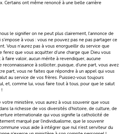
eux. Certains ont même renoncé à une belle carrière
ous le signifier on ne peut plus clairement, l’annonce de
ui s’impose à vous : vous ne pouvez pas ne pas partager ce
t. Vous n’aurez pas à vous enorgueillir du service que
e ferez que vous acquitter d’une charge que Dieu vous
t à faire valoir, aucun mérite à revendiquer, aucune
reconnaissance à solliciter, puisque, d’une part, vous avez
tre part, vous ne faites que répondre à un appel qui vous
lut au service de vos frères. Puissiez-vous toujours
l, et, comme lui, vous faire tout à tous, pour que le salut
 !
e votre ministère, vous aurez à vous souvenir que vous
s la richesse de vos diversités d’histoire, de culture, de
ure internationale qui vous signifie la catholicité de
rtement marqué par l’individualisme, que le souvenir
commune vous aide à intégrer que nul n’est serviteur du
onne n’exerce un ministère à son compte personnel !