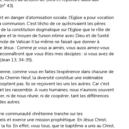
n° 43).
 en danger d’atomisation sociale, l'Eglise a pour vocation
la communion. C’est l’écho de ce qu’écrivaient les pères
t de la constitution dogmatique sur l'Eglise que le rôle de
 signe et le moyen de l'union intime avec Dieu et de l'unité
cile de Vatican II lui-même ne faisait que donner à
Jésus : Comme je vous ai aimés, vous aussi aimez-vous
 reconnaîtront que vous êtes mes disciples : si vous avez de
 (Jean 13, 34-35).
enne, comme vous en faites l’expérience dans chacune de
du Chemin Neuf, la diversité constitue une indéniable
ptent pas. Ils se reçoivent les uns les autres. Car c'est
et les rassemble. A vues humaines, nous n'aurions souvent
r, ni de nous réunir, ni de coopérer, tant les différences
des autres.
une communauté chrétienne tranche sur les
s et exerce une mission prophétique. En Jésus Christ,
 la foi. En effet, vous tous, que le baptême a unis au Christ,