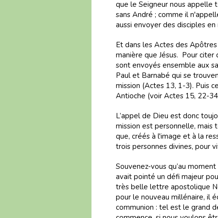
que le Seigneur nous appelle to
sans André ; comme il n'appelle
aussi envoyer des disciples en 
Et dans les Actes des Apôtre
manière que Jésus. Pour citer 
sont envoyés ensemble aux sama
Paul et Barnabé qui se trouven
mission (Actes 13, 1-3). Puis 
Antioche (voir Actes 15, 22-34
L’appel de Dieu est donc toujo
mission est personnelle, mais t
que, créés à l'image et à la r
trois personnes divines, pour v
Souvenez-vous qu’au moment d'e
avait pointé un défi majeur po
très belle lettre apostolique N
pour le nouveau millénaire, il éc
communion : tel est le grand dé
commence, si nous voulons être