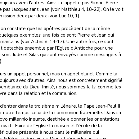
ujours avec d'autres. Ainsi il n'appelle pas Simon-Pierre
 pas Jacques sans Jean (voir Matthieu 4, 18-22). On le voit
mission deux par deux (voir Luc 10, 1).
s on constate que les apôtres procèdent de la même
quelques exemples, une fois ce sont Pierre et Jean qui
ritains (voir Actes 8, 14-17). Une autre fois, ce sont
t détachés ensemble par l’Eglise d’Antioche pour une
ce sont Jude et Silas qui sont envoyés comme messagers à
).
urs un appel personnel, mais un appel pluriel. Comme la
oujours avec d’autres. Ainsi nous est concrètement signifié
essemblance du Dieu-Trinité, nous sommes faits, comme les
ivre dans la relation et la communion.
ntrer dans le troisième millénaire, le Pape Jean-Paul II
ur notre temps, celui de la communion fraternelle. Dans sa
ovo millennio ineunte, destinée à donner les orientations
rivait : Faire de l'Eglise la maison et l'école de la
fi qui se présente à nous dans le millénaire qui
 fidèles au dessein de Dieu et répondre aussi aux