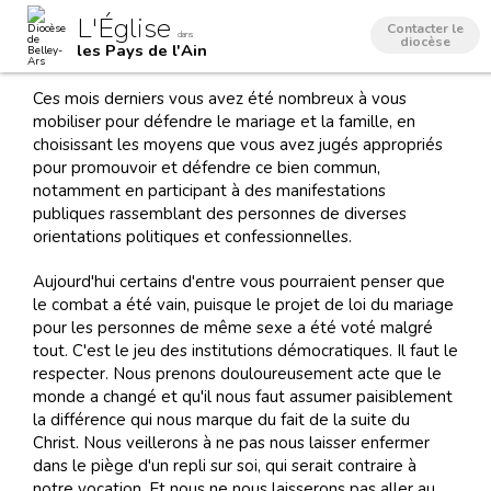
Aller
Outils
L'Église
au
personnels
Contacter le
dans
contenu.
diocèse
les Pays de l'Ain
|
Aller
à
Ces mois derniers vous avez été nombreux à vous
la
navigation
mobiliser pour défendre le mariage et la famille, en
choisissant les moyens que vous avez jugés appropriés
pour promouvoir et défendre ce bien commun,
notamment en participant à des manifestations
publiques rassemblant des personnes de diverses
orientations politiques et confessionnelles.
Aujourd'hui certains d'entre vous pourraient penser que
le combat a été vain, puisque le projet de loi du mariage
pour les personnes de même sexe a été voté malgré
tout. C'est le jeu des institutions démocratiques. Il faut le
respecter. Nous prenons douloureusement acte que le
monde a changé et qu'il nous faut assumer paisiblement
la différence qui nous marque du fait de la suite du
Christ. Nous veillerons à ne pas nous laisser enfermer
dans le piège d'un repli sur soi, qui serait contraire à
notre vocation. Et nous ne nous laisserons pas aller au