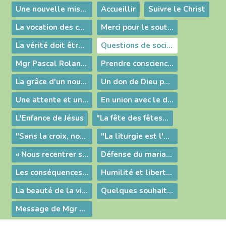
Une nouvelle mission...
Accueillir
Suivre le Christ
La vocation des chrétiens : un service rendu à toute l'humanité !
Merci pour le soutien de votre estime fraternelle !
La vérité doit être proclamée
Questions de société : l'espérance pour tous !
Mgr Pascal Roland sur KTO
Prendre conscience de notre mission : l'Evangélisation !
La grâce d'un nouveau pape
Un don de Dieu pour notre temps
Une attente et un combat
En union avec le diocèse de Moulins
L'Enfance de Jésus
"La fête des fêtes, célébration de notre salut"
"Sans la croix, nous ne sommes pas des disciples du Seigneur"
"La liturgie est l'action de Dieu dans notre présent"
« Nous recentrer sur la personne du Christ »
Défense du mariage et de la famille
Les conséquences liturgiques de la renonciation du pape
Humilité et liberté d'esprit
La beauté de la vie consacrée
Quelques souhaits pour 2013
Message de Mgr Roland sur le mariage