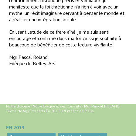
l'enracinement historique précis et vérifiable qui
manifeste que la foi chrétienne n'a rien à voir avec un
mythe, un récit imaginaire servant à penser le monde et
à réaliser une intégration sociale.
En lisant l'étude de ce frère aîné, je me suis senti
encouragé et confirmé dans ma foi. Aussi je souhaite à
beaucoup de bénéficier de cette lecture vivifiante !
Mgr Pascal Roland
Evêque de Belley-Ars
Notre diocèse
›
Notre Évêque et ses conseils
›
Mgr Pascal ROLAND
›
Textes de Mgr Roland
›
En 2013
›
L'Enfance de Jésus
EN 2013
Navigation