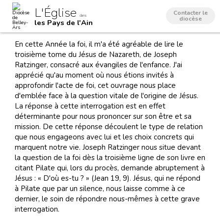
Aller
Outils
L'Église
au
personnels
Contacter le
dans
contenu.
diocèse
les Pays de l'Ain
|
Aller
à
En cette Année la foi, il m'a été agréable de lire le
la
navigation
troisième tome du Jésus de Nazareth, de Joseph
Ratzinger, consacré aux évangiles de l'enfance. J'ai
apprécié qu'au moment où nous étions invités à
approfondir l'acte de foi, cet ouvrage nous place
d'emblée face à la question vitale de l'origine de Jésus.
La réponse à cette interrogation est en effet
déterminante pour nous prononcer sur son être et sa
mission. De cette réponse découlent le type de relation
que nous engageons avec lui et les choix concrets qui
marquent notre vie. Joseph Ratzinger nous situe devant
la question de la foi dès la troisième ligne de son livre en
citant Pilate qui, lors du procès, demande abruptement à
Jésus : « D'où es-tu ? » (Jean 19, 9). Jésus, qui ne répond
à Pilate que par un silence, nous laisse comme à ce
dernier, le soin de répondre nous-mêmes à cette grave
interrogation.