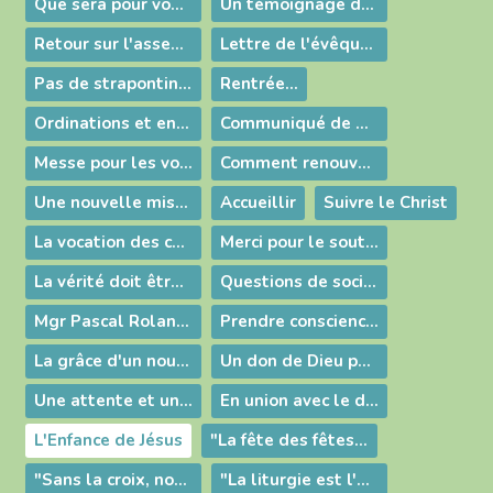
Que sera pour vous la fête de Noël ?
Un témoignage de vie capital
Retour sur l'assemblée plénière de la Conférence des évêques de France à Lourdes.
Lettre de l'évêque aux personnes qu'il va visiter
Pas de strapontins dans le Royaume des Cieux
Rentrée...
Ordinations et engagements au Chemin Neuf
Communiqué de Mgr Roland au sujet du P. Roquette
Messe pour les vocations à Ars
Comment renouveler la foi dans nos paroisses à l'exemple du curé d'Ars ?
Une nouvelle mission...
Accueillir
Suivre le Christ
La vocation des chrétiens : un service rendu à toute l'humanité !
Merci pour le soutien de votre estime fraternelle !
La vérité doit être proclamée
Questions de société : l'espérance pour tous !
Mgr Pascal Roland sur KTO
Prendre conscience de notre mission : l'Evangélisation !
La grâce d'un nouveau pape
Un don de Dieu pour notre temps
Une attente et un combat
En union avec le diocèse de Moulins
L'Enfance de Jésus
"La fête des fêtes, célébration de notre salut"
"Sans la croix, nous ne sommes pas des disciples du Seigneur"
"La liturgie est l'action de Dieu dans notre présent"