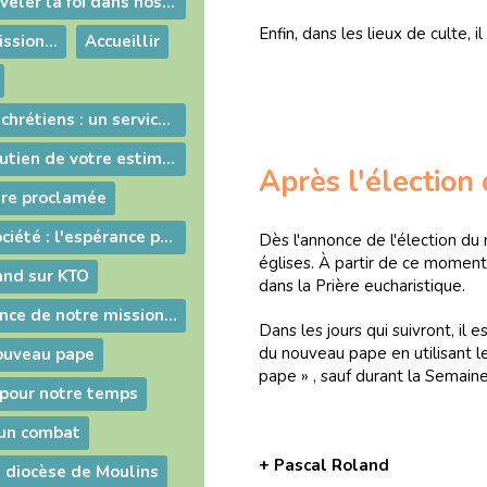
Comment renouveler la foi dans nos paroisses à l'exemple du curé d'Ars ?
Enfin, dans les lieux de culte, 
ssion...
Accueillir
La vocation des chrétiens : un service rendu à toute l'humanité !
Merci pour le soutien de votre estime fraternelle !
Après l'élection
être proclamée
Questions de société : l'espérance pour tous !
Dès l'annonce de l'élection du
églises. À partir de ce momen
and sur KTO
dans la Prière eucharistique.
Prendre conscience de notre mission : l'Evangélisation !
Dans les jours qui suivront, il
du nouveau pape en utilisant le
nouveau pape
pape » , sauf durant la Semain
 pour notre temps
 un combat
+ Pascal Roland
e diocèse de Moulins