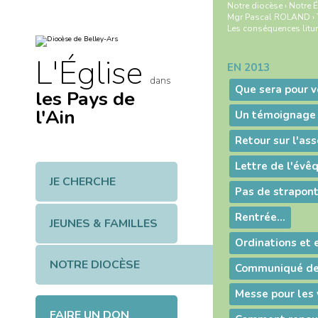
Aller
Outils
Notre diocèse
›
Notre É
au
personnels
Mgr Pascal ROLAND
›
contenu.
Les conséquences litu
|
Aller
à
L'Église
la
EN 2013
Navigation
navigation
dans
Que sera pour v
les Pays de
l'Ain
Un témoignage d
JE CHERCHE
Rentrée...
JEUNES & FAMILLES
NOTRE DIOCÈSE
Messe pour les 
FAIRE UN DON