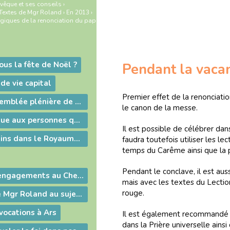
vêque et ses conseils
›
Textes de Mgr Roland
›
En 2013
›
rgiques de la renonciation du pape
ous la fête de Noël ?
Pendant la vaca
e vie capital
Premier effet de la renonciati
Retour sur l'assemblée plénière de la Conférence des évêques de France à Lourdes.
le canon de la messe.
Lettre de l'évêque aux personnes qu'il va visiter
Il est possible de célébrer dans
Pas de strapontins dans le Royaume des Cieux
faudra toutefois utiliser les l
temps du Carême ainsi que la 
Pendant le conclave, il est aus
Ordinations et engagements au Chemin Neuf
mais avec les textes du Lection
rouge.
Communiqué de Mgr Roland au sujet du P. Roquette
vocations à Ars
Il est également recommandé d
dans la Prière universelle ainsi