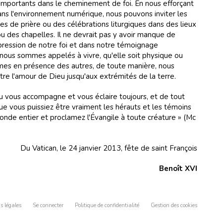
importants dans le cheminement de foi. En nous efforçant
ans l'environnement numérique, nous pouvons inviter les
es de prière ou des célébrations liturgiques dans des lieux
ou des chapelles. Il ne devrait pas y avoir manque de
pression de notre foi et dans notre témoignage
 nous sommes appelés à vivre, qu'elle soit physique ou
es en présence des autres, de toute manière, nous
re l'amour de Dieu jusqu'aux extrémités de la terre.
ieu vous accompagne et vous éclaire toujours, et de tout
que vous puissiez être vraiment les hérauts et les témoins
monde entier et proclamez l'Évangile à toute créature » (Mc
Du Vatican, le 24 janvier 2013, fête de saint François
Benoît XVI
s légales
Se connecter
Politique de confidentialité
Gestion des cookies