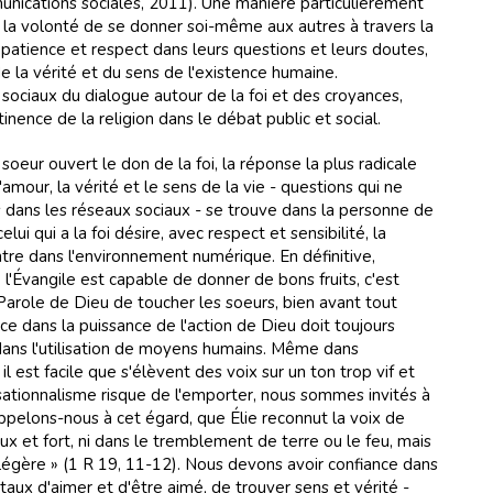
nications sociales, 2011). Une manière particulièrement
a la volonté de se donner soi-même aux autres à travers la
c patience et respect dans leurs questions et leurs doutes,
e la vérité et du sens de l'existence humaine.
ociaux du dialogue autour de la foi et des croyances,
inence de la religion dans le débat public et social.
 soeur ouvert le don de la foi, la réponse la plus radicale
amour, la vérité et le sens de la vie - questions qui ne
 dans les réseaux sociaux - se trouve dans la personne de
elui qui a la foi désire, avec respect et sensibilité, la
ntre dans l'environnement numérique. En définitive,
l'Évangile est capable de donner de bons fruits, c'est
 Parole de Dieu de toucher les soeurs, bien avant tout
nce dans la puissance de l'action de Dieu doit toujours
dans l'utilisation de moyens humains. Même dans
l est facile que s'élèvent des voix sur un ton trop vif et
nsationnalisme risque de l'emporter, nous sommes invités à
appelons-nous à cet égard, que Élie reconnut la voix de
x et fort, ni dans le tremblement de terre ou le feu, mais
légère » (1 R 19, 11-12). Nous devons avoir confiance dans
taux d'aimer et d'être aimé, de trouver sens et vérité -