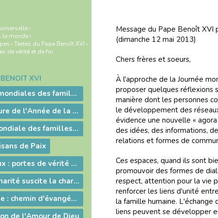
universelle
›
Message du Pape Benoît XVI p
s le monde
›
(dimanche 12 mai 2013)
apes
›
Textes du Pape Benoît XVI
›
s de vérité et de foi
Chers frères et soeurs,
BENOÎT XVI
À l'approche de la Journée mo
proposer quelques réflexions s
Les rencontres mondiales des familles à Milan
manière dont les personnes co
le développement des réseaux 
Messe d'ouverture de l'Année de la foi
évidence une nouvelle « agora 
La Rencontre mondiale des familles à Milan
des idées, des informations, de
relations et formes de commu
isans de Paix
Ces espaces, quand ils sont bie
"Réseaux sociaux : portes de vérité et de foi ; nouveaux espaces pour l'évangélisation"
promouvoir des formes de dialo
Croire dans la charité suscite la charité
respect, attention pour la vie 
renforcer les liens d'unité en
Silence et Parole : chemin d'évangélisation
la famille humaine. L'échange 
liens peuvent se développer en 
don de l'Amour de Dieu