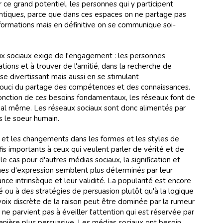
 ce grand potentiel, les personnes qui y participent
entiques, parce que dans ces espaces on ne partage pas
formations mais en définitive on se communique soi-
 sociaux exige de l'engagement : les personnes
ations et à trouver de l'amitié, dans la recherche de
se divertissant mais aussi en se stimulant
 souci du partage des compétences et des connaissances.
onction de ces besoins fondamentaux, les réseaux font de
ocial même. Les réseaux sociaux sont donc alimentés par
s le soeur humain.
 et les changements dans les formes et les styles de
s importants à ceux qui veulent parler de vérité et de
e cas pour d'autres médias sociaux, la signification et
ormes d'expression semblent plus déterminés par leur
nce intrinsèque et leur validité. La popularité est encore
é ou à des stratégies de persuasion plutôt qu'à la logique
 voix discrète de la raison peut être dominée par la rumeur
ne parvient pas à éveiller l'attention qui est réservée par
anière plus persuasive. Les médias sociaux ont besoin