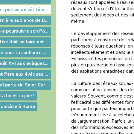
réseaux sont appelés à réaliser
doivent s'efforcer d'être auth
Réseaux sociaux : portes de vérité et de foi
seulement des idées et des in
Retrouvez la dernière audience de Benoît XVI à Rome
même.
Le Pape renonce à poursuivre son Pontificat
Le développement des réseaux
participent à construire des rel
« La voix de l'Église doit se faire entendre sans relâche. »
réponses à leurs questions, en 
intellectuellement et dans le
Benoit XVI plaide pour la confiance et la coexistence civile en Irak
En unissant les personnes en f
Message de Benoît XVI aux évêques du Sud-Est
plus en plus partie du tissu s
des aspirations enracinées dan
Adresse du Saint Père aux évêques des provinces de l'Ouest
La culture des réseaux sociaux
Quand Benoît XVI parle du Saint Curé d'Ars
communication, posent des défi
la foi et la joie !
valeurs. Souvent, comme c'est l
l'efficacité des différentes f
 diocèse à Rome
popularité que par leur importa
fréquemment liée à la célébrit
de l'argumentation. Parfois, la
des informations excessives et 
contre à qui s'exprime d'une m