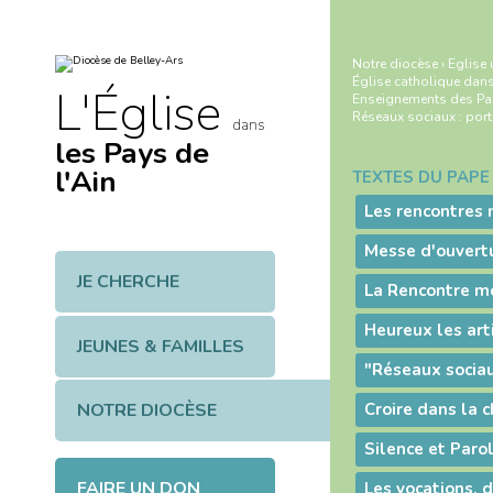
Aller
Outils
au
personnels
contenu.
|
Notre diocèse
›
Eglise 
Aller
Église catholique dan
à
L'Église
Enseignements des P
la
navigation
Réseaux sociaux : porte
dans
les Pays de
l'Ain
TEXTES DU PAPE 
Navigation
JE CHERCHE
Heureux les art
JEUNES & FAMILLES
NOTRE DIOCÈSE
FAIRE UN DON
Les vocations, 