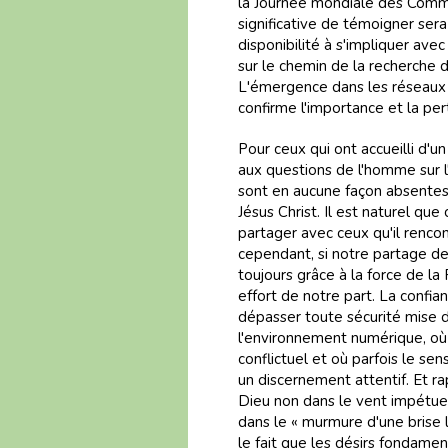
la Journée mondiale des Commu
significative de témoigner ser
disponibilité à s'impliquer ave
sur le chemin de la recherche d
L'émergence dans les réseaux s
confirme l'importance et la pert
Pour ceux qui ont accueilli d'un
aux questions de l'homme sur l'
sont en aucune façon absentes
Jésus Christ. Il est naturel que c
partager avec ceux qu'il renco
cependant, si notre partage de 
toujours grâce à la force de la
effort de notre part. La confia
dépasser toute sécurité mise 
l'environnement numérique, où i
conflictuel et où parfois le se
un discernement attentif. Et r
Dieu non dans le vent impétueu
dans le « murmure d'une brise 
le fait que les désirs fondamen