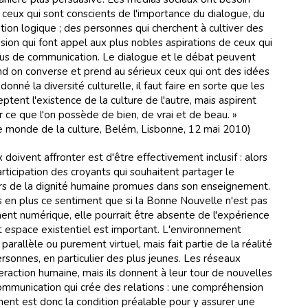
eux qui sont conscients de l'importance du dialogue, du
tion logique ; des personnes qui cherchent à cultiver des
sion qui font appel aux plus nobles aspirations de ceux qui
sus de communication. Le dialogue et le débat peuvent
and on converse et prend au sérieux ceux qui ont des idées
donné la diversité culturelle, il faut faire en sorte que les
tent l'existence de la culture de l'autre, mais aspirent
frir ce que l'on possède de bien, de vrai et de beau. »
le monde de la culture, Belém, Lisbonne, 12 mai 2010)
 doivent affronter est d'être effectivement inclusif : alors
articipation des croyants qui souhaitent partager le
rs de la dignité humaine promues dans son enseignement.
us en plus ce sentiment que si la Bonne Nouvelle n'est pas
ent numérique, elle pourrait être absente de l'expérience
t espace existentiel est important. L'environnement
rallèle ou purement virtuel, mais fait partie de la réalité
onnes, en particulier des plus jeunes. Les réseaux
nteraction humaine, mais ils donnent à leur tour de nouvelles
ommunication qui crée des relations : une compréhension
nt est donc la condition préalable pour y assurer une