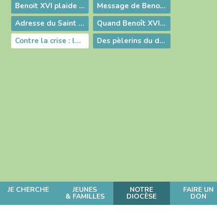
Benoit XVI plaide pour la confiance et la coexistence civile en Irak
Message de Benoît XVI aux évêques du Sud-Est
Adresse du Saint Père aux évêques des provinces de l'Ouest
Quand Benoît XVI parle du Saint Curé d'Ars
Contre la crise : la foi et la joie !
Des pèlerins du diocèse à Rome
JE CHERCHE
JEUNES
NOTRE
FAIRE UN
& FAMILLES
DIOCÈSE
DON