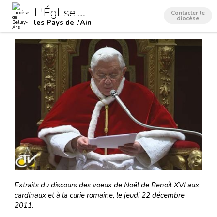
Aller
Outils
L'Église
au
personnels
Contacter le
dans
contenu.
diocèse
les Pays de l'Ain
|
Aller
à
la
navigation
Extraits du discours des voeux de Noël de Benoît XVI aux
cardinaux et à la curie romaine, le jeudi 22 décembre
2011.