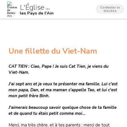
Aller
Outils
L'Église
au
personnels
Contacter le
dans
contenu.
diocèse
les Pays de l'Ain
|
Aller
à
la
navigation
Une fillette du Viet-Nam
CAT TIEN : Ciao, Pape ! Je suis Cat Tien, je viens du
Viet-Nam.
J'ai sept ans et je veux te présenter ma famille. Lui c'est
mon papa, Dan, et ma maman s'appelle Tao, et lui c'est
mon petit frère Binh.
J'aimerais beaucoup savoir quelque chose de ta famille
et de quand tu étais petit comme moi...
Merci, ma très chère, et à tes parents : merci de tout