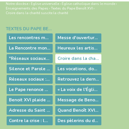
Notre diocèse
›
Eglise universelle
›
Église catholique dans le monde
›
Enseignements des Papes
›
Textes du Pape Benoît XVI
›
Croire dans la charité suscite la charité
TEXTES DU PAPE BENOÎT XVI
Navigation
Les rencontres mondiales des familles à Milan
Messe d'ouverture de l'Année de la foi
La Rencontre mondiale des familles à Milan
Heureux les artisans de Paix
"Réseaux sociaux : portes de vérité et de foi ; nouveaux espaces pour l'évangélisation"
Croire dans la charité suscite la charité
Silence et Parole : chemin d'évangélisation
Les vocations, don de l'Amour de Dieu
Réseaux sociaux : portes de vérité et de foi
Retrouvez la dernière audience de Benoît XVI à Rome
Le Pape renonce à poursuivre son Pontificat
« La voix de l'Église doit se faire entendre sans relâche. »
Benoit XVI plaide pour la confiance et la coexistence civile en Irak
Message de Benoît XVI aux évêques du Sud-Est
Adresse du Saint Père aux évêques des provinces de l'Ouest
Quand Benoît XVI parle du Saint Curé d'Ars
Contre la crise : la foi et la joie !
Des pèlerins du diocèse à Rome