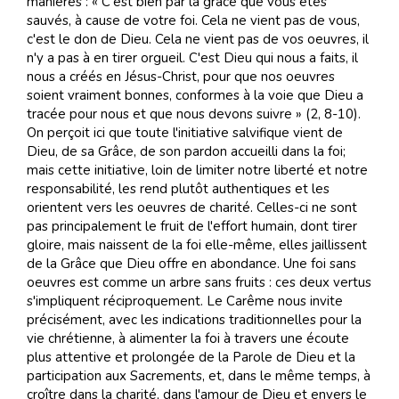
manières : « C'est bien par la grâce que vous êtes
sauvés, à cause de votre foi. Cela ne vient pas de vous,
c'est le don de Dieu. Cela ne vient pas de vos oeuvres, il
n'y a pas à en tirer orgueil. C'est Dieu qui nous a faits, il
nous a créés en Jésus-Christ, pour que nos oeuvres
soient vraiment bonnes, conformes à la voie que Dieu a
tracée pour nous et que nous devons suivre » (2, 8-10).
On perçoit ici que toute l'initiative salvifique vient de
Dieu, de sa Grâce, de son pardon accueilli dans la foi;
mais cette initiative, loin de limiter notre liberté et notre
responsabilité, les rend plutôt authentiques et les
orientent vers les oeuvres de charité. Celles-ci ne sont
pas principalement le fruit de l'effort humain, dont tirer
gloire, mais naissent de la foi elle-même, elles jaillissent
de la Grâce que Dieu offre en abondance. Une foi sans
oeuvres est comme un arbre sans fruits : ces deux vertus
s'impliquent réciproquement. Le Carême nous invite
précisément, avec les indications traditionnelles pour la
vie chrétienne, à alimenter la foi à travers une écoute
plus attentive et prolongée de la Parole de Dieu et la
participation aux Sacrements, et, dans le même temps, à
croître dans la charité, dans l'amour de Dieu et envers le