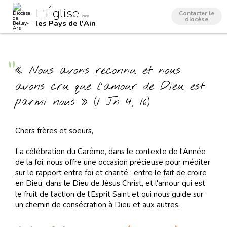
Aller
Outils
L'Église
au
personnels
Contacter le
dans
contenu.
diocèse
les Pays de l'Ain
|
Aller
à
la
navigation
« Nous avons reconnu et nous
avons cru que l'amour de Dieu est
parmi nous » (1 Jn 4, 16)
Chers frères et soeurs,
La célébration du Carême, dans le contexte de l'Année
de la foi, nous offre une occasion précieuse pour méditer
sur le rapport entre foi et charité : entre le fait de croire
en Dieu, dans le Dieu de Jésus Christ, et l'amour qui est
le fruit de l'action de l'Esprit Saint et qui nous guide sur
un chemin de consécration à Dieu et aux autres.