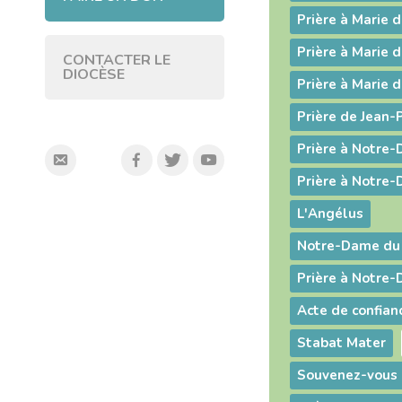
Prière à Marie d
Prière à Marie d
CONTACTER LE
DIOCÈSE
Prière à Marie d
Prière de Jean-P
Prière à Notre
Prière à Notre
L'Angélus
Notre-Dame du
Prière à Notre
Stabat Mater
Souvenez-vous