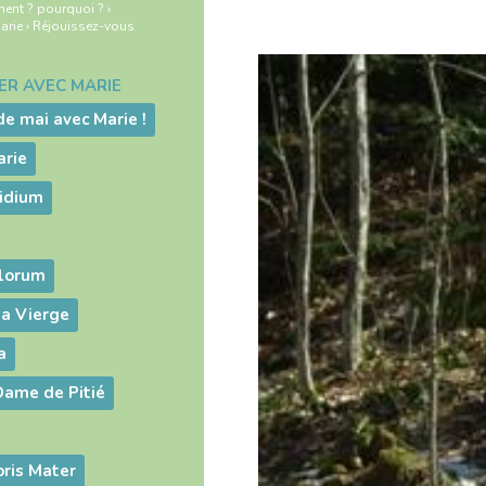
ment ? pourquoi ?
›
Marie
›
Réjouissez-vous
IER AVEC MARIE
de mai avec Marie !
arie
idium
elorum
la Vierge
a
Dame de Pitié
ris Mater