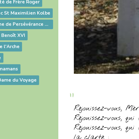
ité de Frère Roger
ec St Maximilien Kolbe
Prier Notre-Dame de Persévérance avec saint Pierre Chanel
c Benoît XVI
e l'Arche
e
s mamans
-Dame du Voyage
Réjouissez-vous, Mè
Réjouissez-vous, qui
Réjouissez-vous, qui
la clarté ;