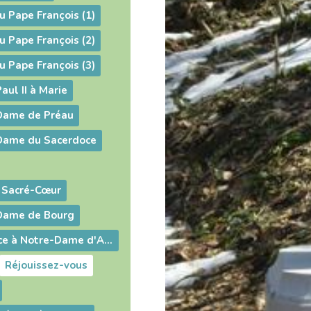
u Pape François (1)
u Pape François (2)
u Pape François (3)
aul II à Marie
-Dame de Préau
-Dame du Sacerdoce
 Sacré-Cœur
-Dame de Bourg
Acte de confiance à Notre-Dame d'Ars
Réjouissez-vous