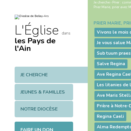
Aller
Outils
Je cherche
›
Prier : com
au
personnels
Prier Marie, prier avec 
contenu.
|
Aller
à
PRIER MARIE, PR
Navigation
L'Église
la
navigation
Vivons le mois 
dans
les Pays de
Je vous salue M
l'Ain
Sub tuum praes
Salve Regina
Ave Regina Ca
JE CHERCHE
Les litanies de 
JEUNES & FAMILLES
Ave Maris Stell
Prière à Notre-
NOTRE DIOCÈSE
Regina Caeli
Alma Redempto
FAIRE UN DON