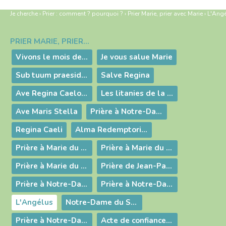
Je cherche
›
Prier : comment ? pourquoi ?
›
Prier Marie, prier avec Marie
›
L'Ang
PRIER MARIE, PRIER AVEC MARIE
Navigation
Vivons le mois de mai avec Marie !
Je vous salue Marie
Sub tuum praesidium
Salve Regina
Ave Regina Caelorum
Les litanies de la Vierge
Ave Maris Stella
Prière à Notre-Dame de Pitié
Regina Caeli
Alma Redemptoris Mater
Prière à Marie du Pape François (1)
Prière à Marie du Pape François (2)
Prière à Marie du Pape François (3)
Prière de Jean-Paul II à Marie
Prière à Notre-Dame de Préau
Prière à Notre-Dame du Sacerdoce
L'Angélus
Notre-Dame du Sacré-Cœur
Prière à Notre-Dame de Bourg
Acte de confiance à Notre-Dame d'Ars