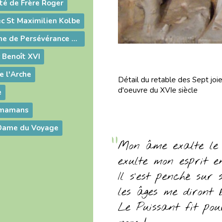
ité de Frère Roger
ec St Maximilien Kolbe
Prier Notre-Dame de Persévérance avec saint Pierre Chanel
c Benoît XVI
e l'Arche
Détail du retable des Sept joi
d'oeuvre du XVIe siècle
e
s mamans
-Dame du Voyage
Mon âme exalte le 
exulte mon esprit 
Il s’est penché sur
les âges me diront b
Le Puissant fit pou