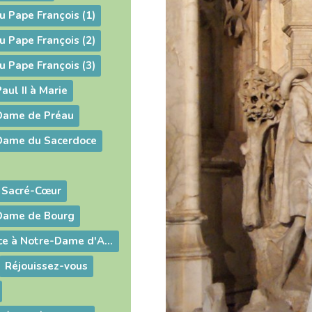
u Pape François (1)
u Pape François (2)
u Pape François (3)
aul II à Marie
-Dame de Préau
-Dame du Sacerdoce
 Sacré-Cœur
-Dame de Bourg
Acte de confiance à Notre-Dame d'Ars
Réjouissez-vous