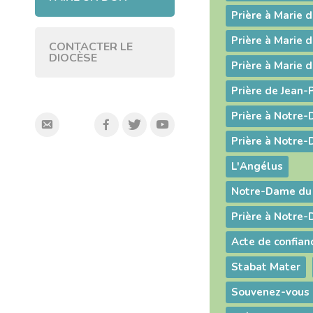
Prière à Marie d
Prière à Marie d
CONTACTER LE
DIOCÈSE
Prière à Marie d
Prière de Jean-P
Prière à Notre
Prière à Notre
L'Angélus
Notre-Dame du
Prière à Notre
Stabat Mater
Souvenez-vous