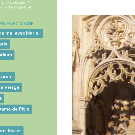
ment ? pourquoi ?
›
Marie
›
Le Magnificat
IER AVEC MARIE
de mai avec Marie !
arie
idium
elorum
la Vierge
a
Dame de Pitié
ris Mater