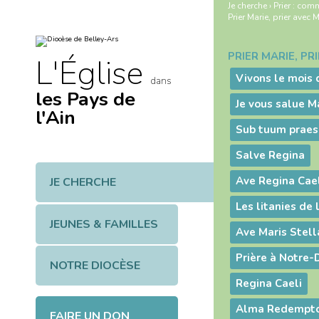
Aller
Outils
Je cherche
›
Prier : com
au
personnels
Prier Marie, prier avec 
contenu.
|
Aller
à
PRIER MARIE, PR
Navigation
L'Église
la
navigation
Vivons le mois 
dans
les Pays de
Je vous salue M
l'Ain
Sub tuum praes
Salve Regina
Ave Regina Ca
JE CHERCHE
Les litanies de 
JEUNES & FAMILLES
Ave Maris Stell
Prière à Notre-
NOTRE DIOCÈSE
Regina Caeli
Alma Redempto
FAIRE UN DON