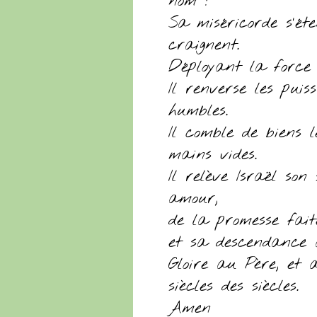
nom !
Sa miséricorde s’ét
craignent.
Déployant la force d
Il renverse les puis
humbles.
Il comble de biens l
mains vides.
Il relève Israël son 
amour,
de la promesse fai
et sa descendance 
Gloire au Père, et 
siècles des siècles.
Amen