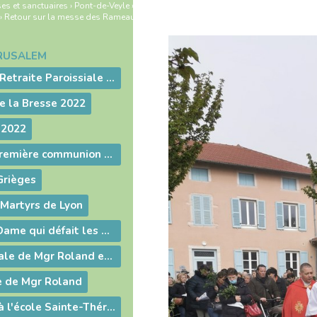
es et sanctuaires
›
Pont-de-Veyle
›
›
Retour sur la messe des Rameaux
ÉRUSALEM
Belle et Sainte Retraite Paroissiale - Eclat d'une humilité remarquable - Sainte Bernadette avec nous à Pont de Veyle 18 & 19 Mars 2023
e la Bresse 2022
 2022
Temps fort de première communion pour 10 enfants
Grièges
 Martyrs de Lyon
Retraite Notre Dame qui défait les nœuds
La visite Pastorale de Mgr Roland en images
e de Mgr Roland
Fête patronale à l'école Sainte-Thérèse