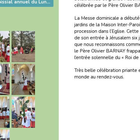
Pèlerinage Paroissial annuel du Lundi de Pentecôte
célébrée par le Père Olivier B
La Messe dominicale a débuté 
jardins de la Maison Inter-Paro
procession dans l’Eglise. Cette
de son entrée à Jérusalem six j
que nous reconnaissons comme l
le Père Olivier BARNAY frappa à 
l’entrée solennelle du « Roi de 
Très belle célébration priante 
monde au rendez-vous.