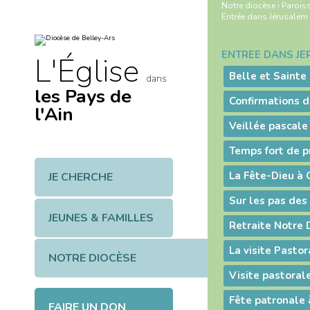
Aller
Outils
Notre diocèse
›
Paroiss
au
personnels
Entrée dans Jérusalem
contenu.
|
Aller
à
ENTRÉE DANS J
Navigation
L'Église
la
navigation
dans
les Pays de
Confirmations d
l'Ain
Veillée pascale
La Fête-Dieu à 
JE CHERCHE
Sur les pas des
JEUNES & FAMILLES
NOTRE DIOCÈSE
Visite pastoral
FAIRE UN DON