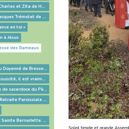
Conférence sur Charles et Zita de Habsbourg
Conférence de Jacques Trémolet de Villers
iance en toi »
n à Jésus
messe des Rameaux
confirmations du Doyenné de Bresse à Grièges
Le Christ est ressuscité, il est vraiment ressuscité
20è anniversaire de sacerdoce du Père Olivier BARNAY
Belle et Sainte Retraite Paroissiale - Eclat d'une humilité remarquable - Sainte Bernadette avec nous à Pont de Veyle 18 & 19 Mars 2023
Un Carême avec Sainte Bernadette. Un nouveau regard sur Lourdes
Soleil timide et grande Assem