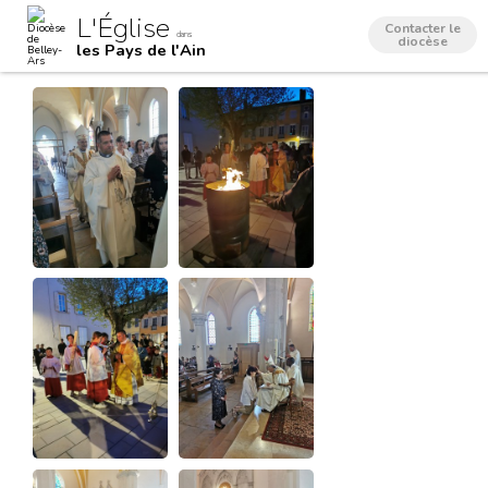
Aller
Outils
L'Église
au
personnels
Contacter le
dans
contenu.
diocèse
les Pays de l'Ain
|
Aller
à
la
navigation