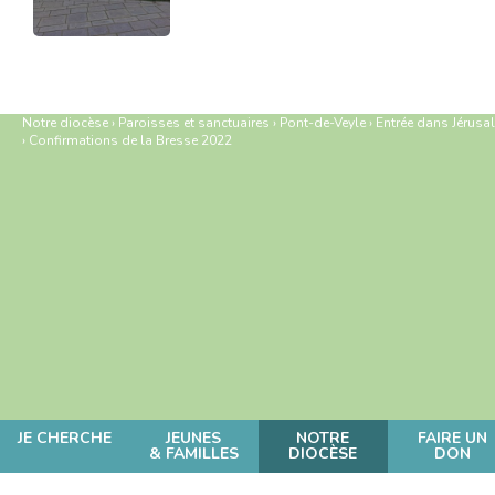
Notre diocèse
›
Paroisses et sanctuaires
›
Pont-de-Veyle
›
Entrée dans Jérusa
›
Confirmations de la Bresse 2022
JE CHERCHE
JEUNES
NOTRE
FAIRE UN
& FAMILLES
DIOCÈSE
DON