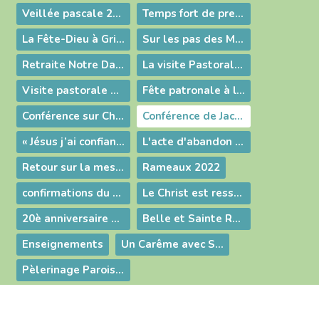
Veillée pascale 2022
Temps fort de première communion pour 10 enfants
La Fête-Dieu à Grièges
Sur les pas des Martyrs de Lyon
Retraite Notre Dame qui défait les nœuds
La visite Pastorale de Mgr Roland en images
Visite pastorale de Mgr Roland
Fête patronale à l'école Sainte-Thérèse
Conférence sur Charles et Zita de Habsbourg
Conférence de Jacques Trémolet de Villers
« Jésus j’ai confiance en toi »
L'acte d'abandon à Jésus
Retour sur la messe des Rameaux
Rameaux 2022
confirmations du Doyenné de Bresse à Grièges
Le Christ est ressuscité, il est vraiment ressuscité
20è anniversaire de sacerdoce du Père Olivier BARNAY
Belle et Sainte Retraite Paroissiale - Eclat d'une humilité remarquable - Sainte Bernadette avec nous à Pont de Veyle 18 & 19 Mars 2023
Enseignements
Un Carême avec Sainte Bernadette. Un nouveau regard sur Lourdes
Pèlerinage Paroissial annuel du Lundi de Pentecôte