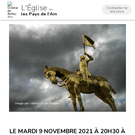
Aller
Outils
L'Église
au
personnels
Contacter le
dans
contenu.
diocèse
les Pays de l'Ain
|
Aller
à
la
navigation
Image par rsteve254 de Pixabay
LE MARDI 9 NOVEMBRE 2021 À 20H30 À