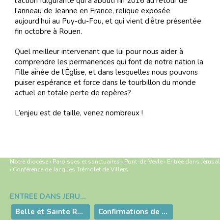
l’action fulgurante qui a abouti fin 2016 au retour de
l’anneau de Jeanne en France, relique exposée
aujourd’hui au Puy-du-Fou, et qui vient d’être présentée
fin octobre à Rouen.
Quel meilleur intervenant que lui pour nous aider à
comprendre les permanences qui font de notre nation la
Fille aînée de l’Église, et dans lesquelles nous pouvons
puiser espérance et force dans le tourbillon du monde
actuel en totale perte de repères?
L’enjeu est de taille, venez nombreux !
Notre diocèse
›
Paroisses et sanctuaires
›
Pont-de-Veyle
›
Entrée dans Jérusa
›
Conférence de Jacques Trémolet de Villers
ENTRÉE DANS JÉRUSALEM
Navigation
Belle et Sainte Retraite Paroissiale - Eclat d'une humilité remarquable - Sainte Bernadette avec nous à Pont de Veyle 18 & 19 Mars 2023
Confirmations de la Bresse 2022