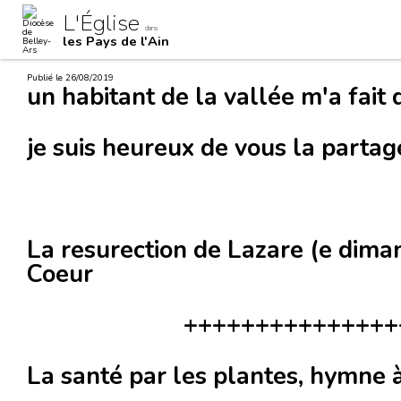
Aller
Outils
L'Église
au
personnels
dans
contenu.
les Pays de l'Ain
|
Aller
à
Publié le 26/08/2019
la
un habitant de la vallée m'a fait 
navigation
je suis heureux de vous la partag
La resurection de Lazare (e dim
Coeur
++++++++++++++++
La santé par les plantes, hymne à 