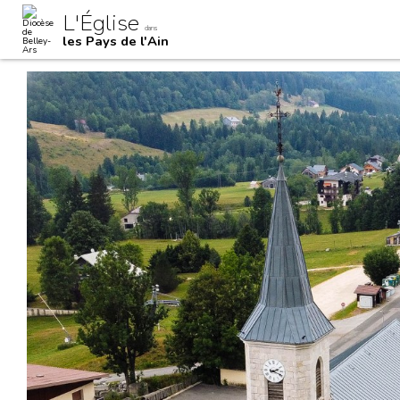
Aller
Outils
L'Église
au
personnels
dans
contenu.
les Pays de l'Ain
|
Aller
à
la
navigation