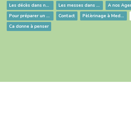
Les décès dans nos villages
Les messes dans nos églises
A nos Age
Pour préparer un baptême
Contact
Pèlèrinage à Medjugorje du 11 au 18 avril 2026
Ca donne à penser