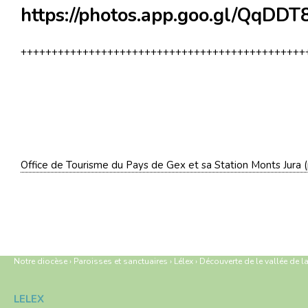
https://photos.app.goo.gl/QqDD
++++++++++++++++++++++++++++++++++++++++++++++
Office de Tourisme du Pays de Gex et sa Station Monts Jura
Notre diocèse
›
Paroisses et sanctuaires
›
Lélex
›
Découverte de le vallée de l
LÉLEX
Navigation