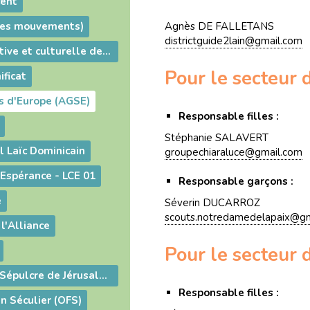
cent
 les mouvements)
Agnès DE FALLETANS
districtguide2lain@gmail.com
Fédération sportive et culturelle de France (FSCF)
Pour le secteur 
ificat
s d'Europe (AGSE)
Responsable filles :
Stéphanie SALAVERT
l Laïc Dominicain
groupechiaraluce@gmail.com
Espérance - LCE 01
Responsable garçons :
e
Séverin DUCARROZ
scouts.notredamedelapaix@gm
l'Alliance
Pour le secteur 
Ordre du Saint-Sépulcre de Jérusalem
Responsable filles :
in Séculier (OFS)