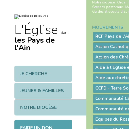
Aller
Outils
Notre diocèse
›
Organi
au
personnels
Services pastoraux
›
M
contenu.
Guides et scouts d'Eu
|
Aller
à
L'Église
la
MOUVEMENTS
Navigation
navigation
dans
RCF Pays de l'A
les Pays de
l'Ain
Aide à l'Eglise
JE CHERCHE
CCFD - Terre So
JEUNES & FAMILLES
Communauté C
NOTRE DIOCÈSE
Communauté de 
Equipes du Rosa
FAIRE UN DON