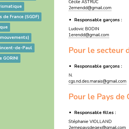
Cécile ASTRUC
rismatique
2emendd@gmail.com
s de France (SGDF)
Responsable garçons :
ique
Ludovic BODIN
1erendd@gmail.com
s mouvements)
Vincent-de-Paul
Pour le secteur d
le GORINI
Responsable garçons :
N.
cgs.nd.des.marais@gmail.com
Pour le Pays de 
Responsable filles :
Stéphanie VIOLLAND
2emepaysdegex@gmail.com