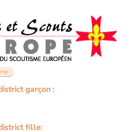
org/
strict garçon :
strict fille: