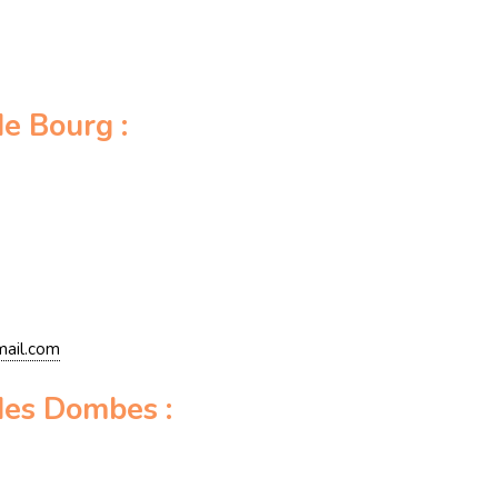
de Bourg :
ail.com
des Dombes :