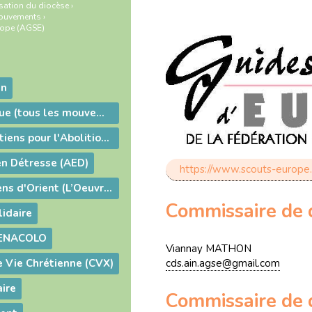
sation du diocèse
›
ouvements
›
rope (AGSE)
in
Action Catholique (tous les mouvements)
Action des Chrétiens pour l'Abolition de la Torture (ACAT)
 en Détresse (AED)
https://www.scouts-europe.
Aide aux chrétiens d'Orient (L’Oeuvre d’Orient)
Commissaire de di
lidaire
ENACOLO
Viannay MATHON
Vie Chrétienne (CVX)
cds.ain.agse@gmail.com
ire
Commissaire de di