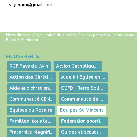
vigieram@gmail.com
Notre diocèse
›
Organisation du diocèse
›
Services pastoraux
›
Mouvements
Equipes St-Vincent
MOUVEMENTS
Navigation
RCF Pays de l'Ain
Action Catholique (tous les mouvements)
Action des Chrétiens pour l'Abolition de la Torture (ACAT)
Aide à l'Eglise en Détresse (AED)
Aide aux chrétiens d'Orient (L’Oeuvre d’Orient)
CCFD - Terre Solidaire
Communauté CENACOLO
Communauté de Vie Chrétienne (CVX)
Equipes du Rosaire
Equipes St-Vincent
Familles (tous les mouvements)
Fédération sportive et culturelle de France (FSCF)
Fraternité Magnificat
Guides et scouts d'Europe (AGSE)