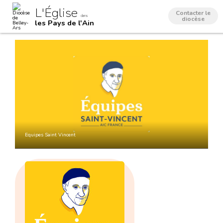
Aller
Outils
L'Église
au
personnels
Contacter le
dans
contenu.
diocèse
les Pays de l'Ain
|
Aller
à
la
navigation
Equipes Saint Vincent