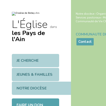
Aller
Outils
au
personnels
contenu.
|
Notre diocèse
›
Organi
Aller
Services pastoraux
›
M
à
L'Église
Communauté de Vie Ch
la
navigation
dans
les Pays de
Navigation
l'Ain
Contact
JE CHERCHE
JEUNES & FAMILLES
NOTRE DIOCÈSE
FAIRE UN DON