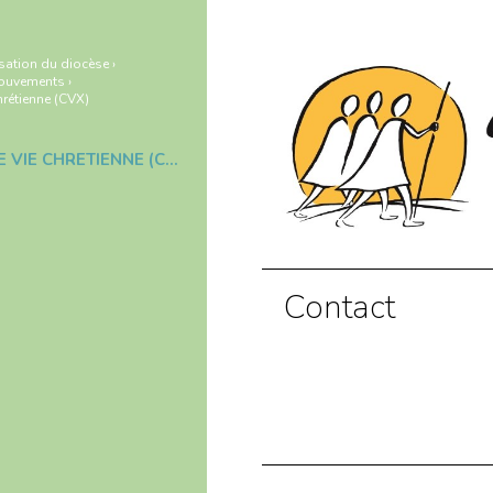
sation du diocèse
›
ouvements
›
rétienne (CVX)
COMMUNAUTÉ DE VIE CHRÉTIENNE (CVX)
Contact