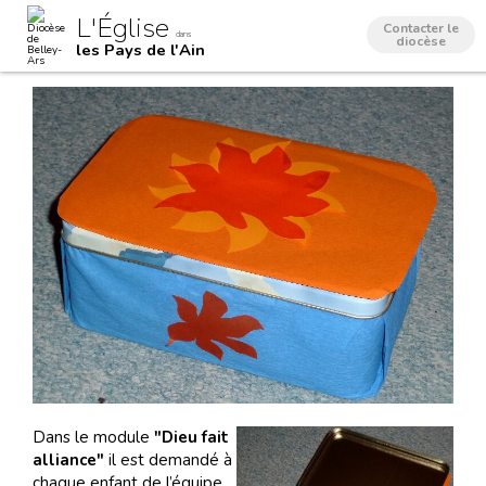
Aller
Outils
L'Église
au
personnels
Contacter le
dans
contenu.
diocèse
les Pays de l'Ain
|
Aller
à
la
navigation
Dans le module
"Dieu fait
alliance"
il est demandé à
chaque enfant de l’équipe