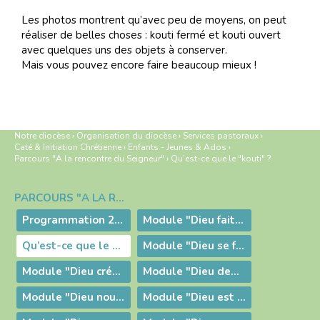
Les photos montrent qu’avec peu de moyens, on peut
réaliser de belles choses : kouti fermé et kouti ouvert
avec quelques uns des objets à conserver.
Mais vous pouvez encore faire beaucoup mieux !
Notre diocèse
›
Organisation du diocèse
›
Services pastoraux
›
Caté & Initiation Chrétienne
›
Enfants - Jeunes & Ados
›
Parcours "A la rencontre du Seigneur"
›
Qu’est-ce que le "kouti" ?
PARCOURS "A LA RENCONTRE DU SEIGNEUR"
Navigation
Programmation 2019-2020
Module "Dieu fait Alliance"
Qu’est-ce que le "kouti" ?
Module "Dieu se fait proche"
Module "Dieu crée par sa Parole"
Module "Dieu demeure en nous"
Module "Dieu nous fait confiance"
Module "Dieu est la vie"