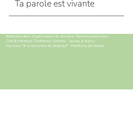
Ta parole est vivante
Notre diocèse
›
Organisation du diocèse
›
Services pastoraux
›
Caté & Initiation Chrétienne
›
Enfants - Jeunes & Ados
›
Parcours "A la rencontre du Seigneur"
›
Partitions de chants