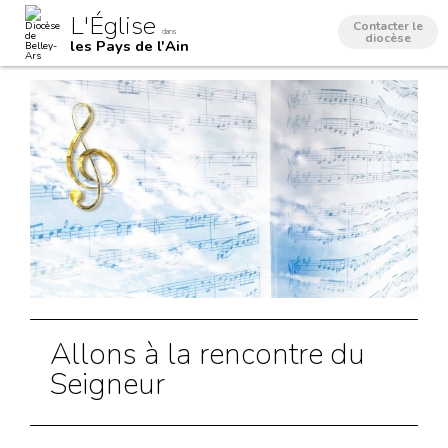
Aller
Outils
L'Église
au
personnels
Contacter le
dans
contenu.
diocèse
les Pays de l'Ain
|
Aller
à
la
navigation
Allons à la rencontre du
Seigneur