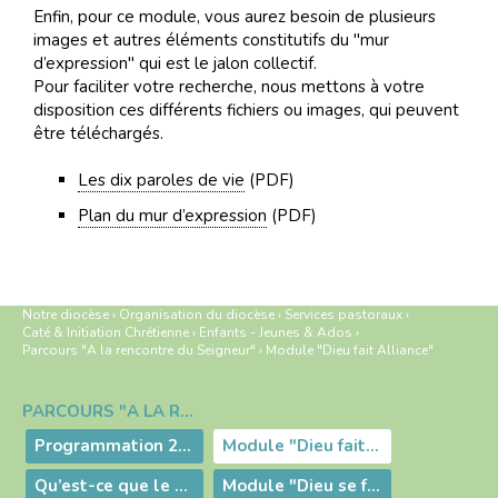
Enfin, pour ce module, vous aurez besoin de plusieurs
images et autres éléments constitutifs du "mur
d’expression" qui est le jalon collectif.
Pour faciliter votre recherche, nous mettons à votre
disposition ces différents fichiers ou images, qui peuvent
être téléchargés.
Les dix paroles de vie
(PDF)
Plan du mur d’expression
(PDF)
Notre diocèse
›
Organisation du diocèse
›
Services pastoraux
›
Caté & Initiation Chrétienne
›
Enfants - Jeunes & Ados
›
Parcours "A la rencontre du Seigneur"
›
Module "Dieu fait Alliance"
PARCOURS "A LA RENCONTRE DU SEIGNEUR"
Navigation
Programmation 2019-2020
Module "Dieu fait Alliance"
Qu’est-ce que le "kouti" ?
Module "Dieu se fait proche"