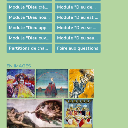
Module "Dieu crée par sa Parole"
Module "Dieu demeure en nous"
Module "Dieu nous fait confiance"
Module "Dieu est la vie"
Module "Dieu appelle et envoie"
Module "Dieu se donne"
Module "Dieu ouvre un chemin"
Module "Dieu sauve et libère"
Partitions de chants
Foire aux questions
EN IMAGES