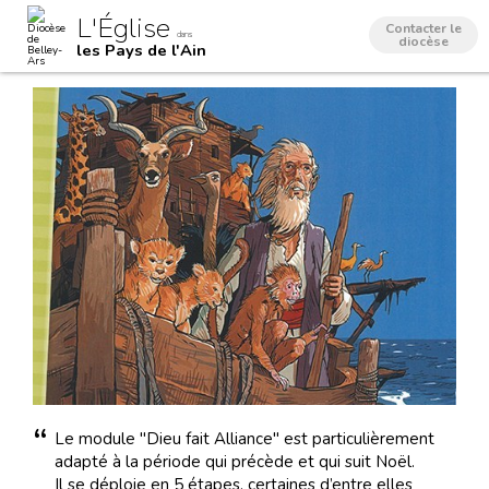
Aller
Outils
L'Église
au
personnels
Contacter le
dans
contenu.
diocèse
les Pays de l'Ain
|
Aller
à
la
navigation
Le module "Dieu fait Alliance" est particulièrement
adapté à la période qui précède et qui suit Noël.
Il se déploie en 5 étapes, certaines d’entre elles