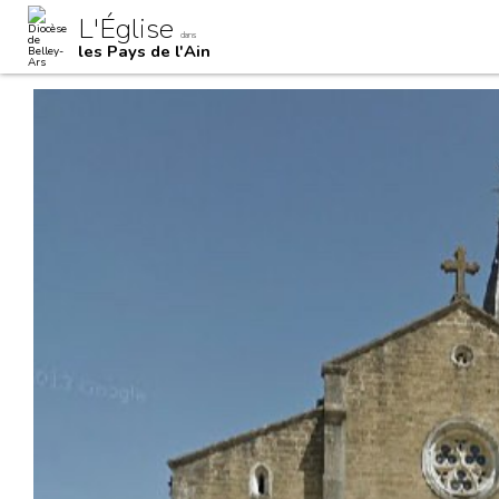
Aller
Outils
L'Église
au
personnels
dans
contenu.
les Pays de l'Ain
|
Aller
à
la
navigation