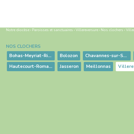
Notre diocèse
›
Paroisses et sanctuaires
›
Villereversure
›
Nos clochers
›
Ville
NOS CLOCHERS
Navigation
Bohas-Meyriat-Rignat
Bolozon
Chavannes-sur-Suran
Hautecourt-Romanèche
Jasseron
Meillonnas
Viller