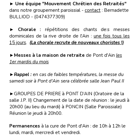
►
Une équipe "Mouvement Chrétien des Retraités"
dans notre groupement paroissial -
contact
: Bernadette
BULLIOD - (0474377309)
►
Chorale :
répétitions des chants de:s messes
dominicales de la rive droite de l'Ain :
une fois tous les
15 jours
.
(La chorale recrute de nouveaux choristes !)
►
Messes à la maison de retraite
de Pont d'Ain
les
1er mardis du mois
►
Rappel :
en cas de faibles températures, la messe du
samedi soir à Pont d'Ain sera célébrée salle Jean Paul II
►GROUPES DE PRIERE à PONT D’AIN (Oratoire de la
salle J.P. II) Changement de la date de réunion : le jeudi à
20h00 (au lieu du mardi) à PONCIN (Salle Paroissiale)
Réunion le jeudi à 20h00.
Permanences
à la cure de Pont d'Ain : de 10h à 12h le
lundi, mardi, mercredi et vendredi.