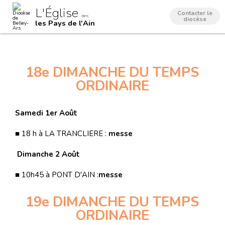
Aller
Outils
L'Église
au
personnels
Contacter le
dans
contenu.
diocèse
les Pays de l'Ain
|
Aller
à
la
navigation
18e DIMANCHE DU TEMPS
ORDINAIRE
Samedi 1er Août
■ 18 h à LA TRANCLIERE :
messe
Dimanche 2 Août
■ 10h45 à PONT D'AIN :
messe
19e DIMANCHE DU TEMPS
ORDINAIRE