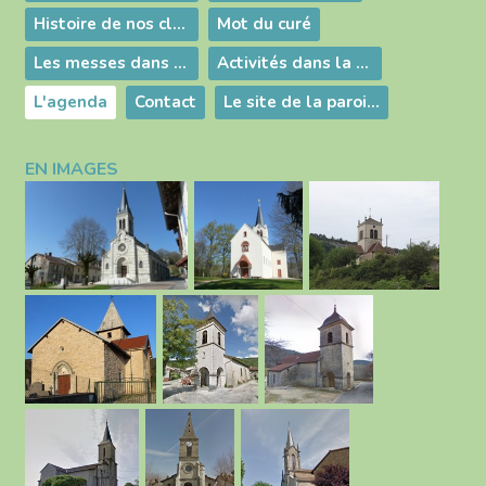
Histoire de nos clochers
Mot du curé
Les messes dans nos églises
Activités dans la paroisse
L'agenda
Contact
Le site de la paroisse
EN IMAGES