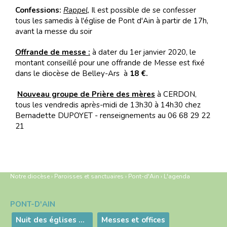
Confessions:
Rappel,
Il est possible de se confesser
tous les samedis à l'église de Pont d'Ain à partir de 17h,
avant la messe du soir
Offrande de messe :
à dater du 1er janvier 2020, le
montant conseillé pour une offrande de Messe est fixé
dans le diocèse de Belley-Ars à
18 €.
Nouveau groupe de Prière des mères
à CERDON,
tous les vendredis après-midi de 13h30 à 14h30 chez
Bernadette DUPOYET - renseignements au 06 68 29 22
21
Notre diocèse
›
Paroisses et sanctuaires
›
Pont-d'Ain
›
L'agenda
PONT-D'AIN
Navigation
Nuit des églises paroisse de Pont d'Ain
Messes et offices