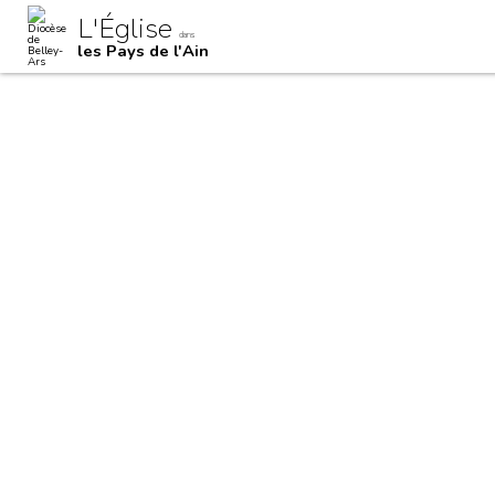
Aller
Outils
L'Église
au
personnels
dans
contenu.
les Pays de l'Ain
|
Aller
à
la
navigation