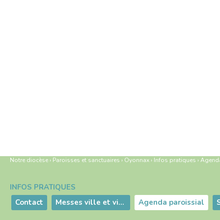
Notre diocèse
›
Paroisses et sanctuaires
›
Oyonnax
›
Infos pratiques
›
Agenda
INFOS PRATIQUES
Navigation
Contact
Messes ville et villages
Agenda paroissial