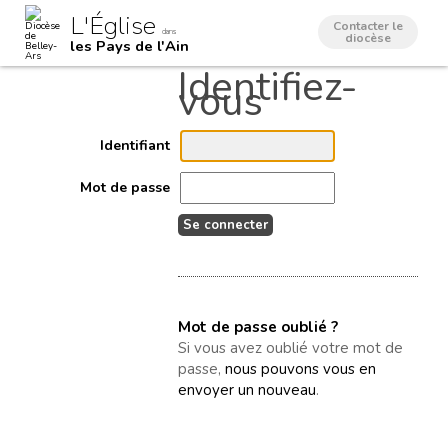
Aller
Outils
L'Église
au
personnels
Contacter le
dans
contenu.
diocèse
les Pays de l'Ain
|
Aller
à
la
navigation
Identifiant
Mot de passe
Mot de passe oublié ?
Si vous avez oublié votre mot de
passe,
nous pouvons vous en
envoyer un nouveau
.