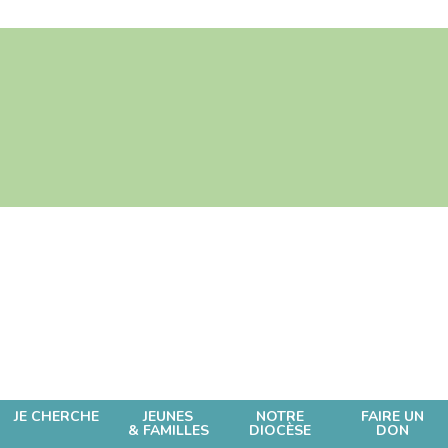
JE CHERCHE
JEUNES
NOTRE
FAIRE UN
& FAMILLES
DIOCÈSE
DON