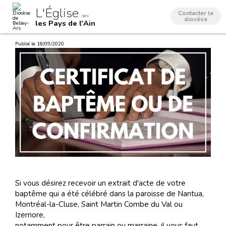
Aller
Outils
L'Église
au
personnels
Contacter le
dans
contenu.
diocèse
les Pays de l'Ain
|
Aller
à
Publié le 18/09/2020
la
navigation
Si vous désirez recevoir un extrait d'acte de votre
baptême qui a été célébré dans la paroisse de Nantua,
Montréal-la-Cluse, Saint Martin Combe du Val ou
Izernore,
notamment pour être parrain ou marraine, il vous faut