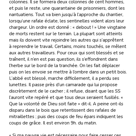
colonnes. Il se formera deux colonnes de cent hommes,
et puis le reste, une quarantaine de prisonniers, dont les
nantuatiens. Tout va bien jusqu’à l’approche du chantier,
lorsqu’une rafale éclate, les sentinelles vident alors leur
chargeur. Un ordre est donné : « debout ! » Une vingtaine
de morts restent sur le terrain. La plupart sont atteints
mais ils doivent vite rejoindre les autres qui s’apprêtent
à reprendre le travail. Certains, moins touchés, se mêlent
aux autres travailleurs. Pour ceux qui sont blessés et se
traînent, il n’en est pas question, ils s’effondrent dans
l’herbe sur le bord de la tranchée. On les fait déplacer
puis on les envoie se mettre à l’ombre dans un petit bois.
L’abbé est blessé, marche difficilement, il a perdu ses
lunettes. Il passe près d’un camarade qui lui propose
discrètement de le cacher ; il refuse, disant que les SS
l’auront vite repéré et que tous deux seraient fusillés. «
Que la volonté de Dieu soit faite » dit-il. A peine ont-ils
disparu dans le bois que retentissent des rafales de
mitraillettes ; puis des coups de feu épars indiquent les
coups de grâce. Il est environ 9h. du matin.
« Si ma pauvre vie est nécessaire pour faire cesser ces