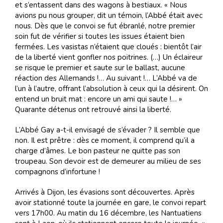
et s’entassent dans des wagons à bestiaux. « Nous
avions pu nous grouper, dit un témoin, l’Abbé était avec
nous. Dès que le convoi se fut ébranlé, notre premier
soin fut de vérifier si toutes les issues étaient bien
fermées. Les vasistas n’étaient que cloués : bientôt l’air
de la liberté vient gonfler nos poitrines. (…) Un éclaireur
se risque le premier et saute sur le ballast, aucune
réaction des Allemands !… Au suivant !… L’Abbé va de
l’un à l’autre, offrant l’absolution à ceux qui la désirent. On
entend un bruit mat : encore un ami qui saute !… »
Quarante détenus ont retrouvé ainsi la liberté.
L’Abbé Gay a-t-il envisagé de s’évader ? Il semble que
non. Il est prêtre : dès ce moment, il comprend qu’il a
charge d’âmes. Le bon pasteur ne quitte pas son
troupeau. Son devoir est de demeurer au milieu de ses
compagnons d’infortune !
Arrivés à Dijon, les évasions sont découvertes. Après
avoir stationné toute la journée en gare, le convoi repart
vers 17h00. Au matin du 16 décembre, les Nantuatiens