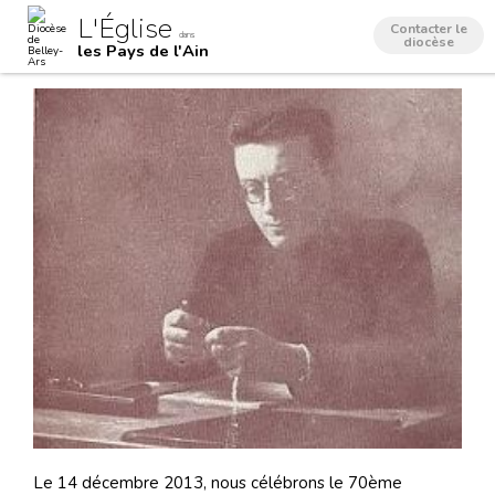
Aller
Outils
L'Église
au
personnels
Contacter le
dans
contenu.
diocèse
les Pays de l'Ain
|
Aller
à
la
navigation
Le 14 décembre 2013, nous célébrons le 70ème