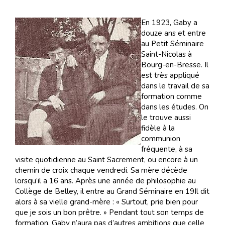
En 1923, Gaby a
douze ans et entre
au Petit Séminaire
Saint-Nicolas à
Bourg-en-Bresse. Il
est très appliqué
dans le travail de sa
formation comme
dans les études. On
le trouve aussi
fidèle à la
communion
fréquente, à sa
visite quotidienne au Saint Sacrement, ou encore à un
chemin de croix chaque vendredi. Sa mère décède
lorsqu’il a 16 ans. Après une année de philosophie au
Collège de Belley, il entre au Grand Séminaire en 19Il dit
alors à sa vielle grand-mère : « Surtout, prie bien pour
que je sois un bon prêtre. » Pendant tout son temps de
formation, Gaby n’aura pas d’autres ambitions que celle