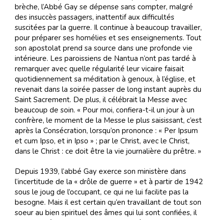
brèche, l’Abbé Gay se dépense sans compter, malgré
des insuccès passagers, inattentif aux difficultés
suscitées par la guerre. Il continue à beaucoup travailler,
pour préparer ses homélies et ses enseignements. Tout
son apostolat prend sa source dans une profonde vie
intérieure. Les paroissiens de Nantua n’ont pas tardé à
remarquer avec quelle régularité leur vicaire faisait
quotidiennement sa méditation à genoux, à l’église, et
revenait dans la soirée passer de long instant auprès du
Saint Sacrement. De plus, il célébrait la Messe avec
beaucoup de soin. « Pour moi, confiera-t-il un jour à un
confrère, le moment de la Messe le plus saisissant, c’est
après la Consécration, lorsqu’on prononce : « Per Ipsum
et cum Ipso, et in Ipso » ; par le Christ, avec le Christ,
dans le Christ : ce doit être la vie journalière du prêtre. »
Depuis 1939, l’abbé Gay exerce son ministère dans
l’incertitude de la « drôle de guerre » et à partir de 1942
sous le joug de l’occupant, ce qui ne lui facilite pas la
besogne. Mais il est certain qu’en travaillant de tout son
soeur au bien spirituel des âmes qui lui sont confiées, il