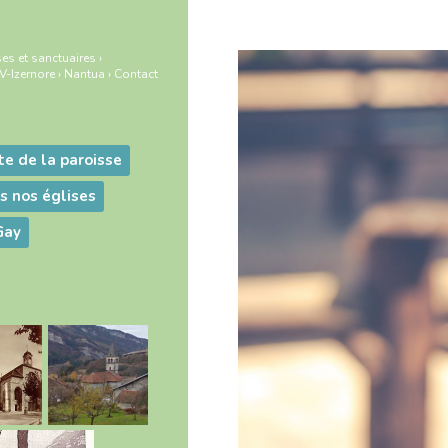
es et sanctuaires
›
-Izernore
›
Nantua
›
Contact
ite de la paroisse
s nos églises
Gay