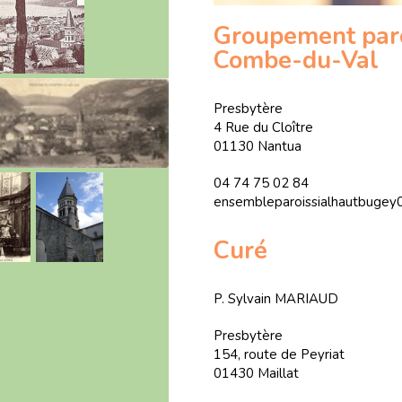
Groupement paroi
Combe-du-Val
Presbytère
4 Rue du Cloître
01130 Nantua
04 74 75 02 84
ensembleparoissialhautbugey0
Curé
P. Sylvain MARIAUD
Presbytère
154, route de Peyriat
01430 Maillat