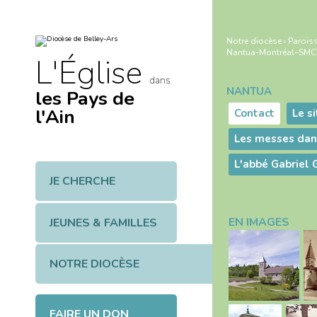
Aller
Outils
au
personnels
contenu.
|
Notre diocèse
›
Paroiss
Aller
Nantua-Montréal–SMCV
à
L'Église
la
navigation
dans
NANTUA
les Pays de
Navigation
l'Ain
Contact
Le s
Les messes dan
L'abbé Gabriel 
JE CHERCHE
EN IMAGES
JEUNES & FAMILLES
NOTRE DIOCÈSE
FAIRE UN DON