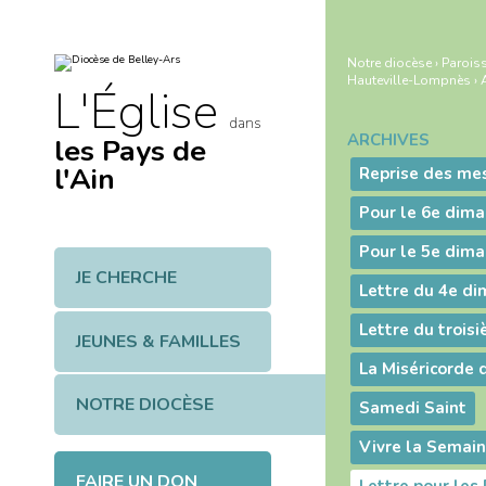
Aller
Outils
au
personnels
contenu.
|
Notre diocèse
›
Paroiss
Aller
Hauteville-Lompnès
›
à
L'Église
la
navigation
dans
ARCHIVES
les Pays de
Navigation
l'Ain
Reprise des me
Pour le 6e dim
Pour le 5e dim
JE CHERCHE
Lettre du 4e d
JEUNES & FAMILLES
La Miséricorde 
NOTRE DIOCÈSE
Samedi Saint
Vivre la Semain
FAIRE UN DON