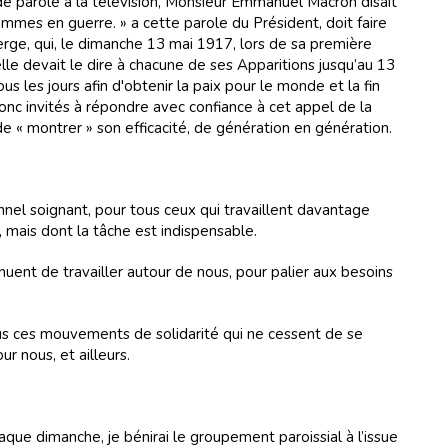
 de parole à la télévision, Monsieur Emmanuel Macron disait
ommes en guerre. » a cette parole du Président, doit faire
erge, qui, le dimanche 13 mai 1917, lors de sa première
elle devait le dire à chacune de ses Apparitions jusqu’au 13
ous les jours afin d'obtenir la paix pour le monde et la fin
nc invités à répondre avec confiance à cet appel de la
de « montrer » son efficacité, de génération en génération.
nnel soignant, pour tous ceux qui travaillent davantage
, mais dont la tâche est indispensable.
nuent de travailler autour de nous, pour palier aux besoins
s ces mouvements de solidarité qui ne cessent de se
r nous, et ailleurs.
e dimanche, je bénirai le groupement paroissial à l’issue