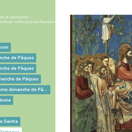
es et sanctuaires
›
Archives
›
Lettre pour les Rameaux
sses
anche de Pâques
anche de Pâques
imanche de Pâques
Lettre du troisième dimanche de Pâques
divine
e Sainte