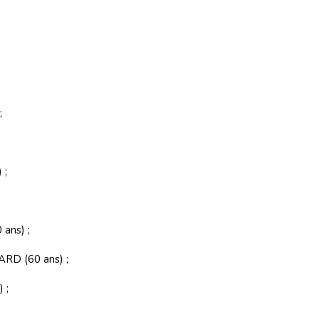
;
 ;
ans) ;
RD (60 ans) ;
 ;