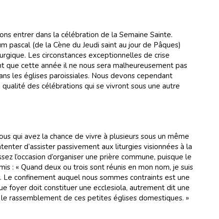
ons entrer dans la célébration de la Semaine Sainte.
m pascal (de la Cène du Jeudi saint au jour de Pâques)
turgique. Les circonstances exceptionnelles de crise
ont que cette année il ne nous sera malheureusement pas
ans les églises paroissiales. Nous devons cependant
a qualité des célébrations qui se vivront sous une autre
 vous qui avez la chance de vivre à plusieurs sous un même
tenter d’assister passivement aux liturgies visionnées à la
sissez l’occasion d’organiser une prière commune, puisque le
is : « Quand deux ou trois sont réunis en mon nom, je suis
20). Le confinement auquel nous sommes contraints est une
e foyer doit constituer une ecclesiola, autrement dit une
nt le rassemblement de ces petites églises domestiques. »