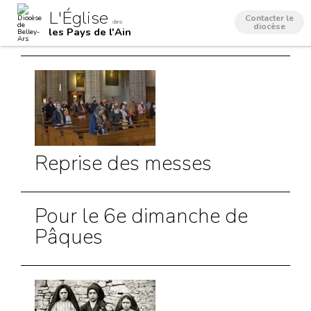
Aller
Outils
L'Église
au
personnels
Contacter le
dans
contenu.
diocèse
les Pays de l'Ain
|
Aller
à
la
navigation
Reprise des messes
Pour le 6e dimanche de
Pâques