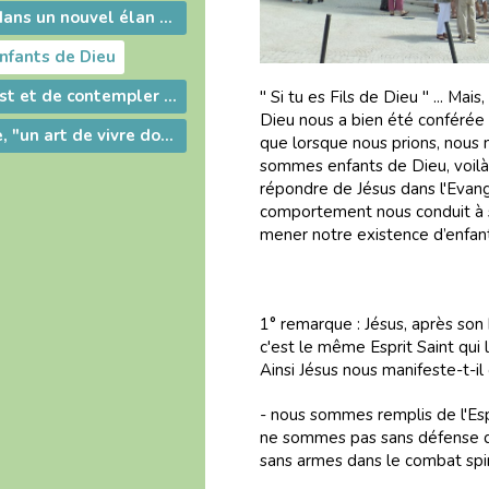
L’avenir réside dans un nouvel élan évangélique
fants de Dieu
Repartir du Christ et de contempler le visage de Jésus
" Si tu es Fils de Dieu " ... Mai
Dieu nous a bien été conférée
La vie religieuse, "un art de vivre dont on a besoin !"
que lorsque nous prions, nous
sommes enfants de Dieu, voilà 
répondre de Jésus dans l'Evang
comportement nous conduit à 
mener notre existence d’enfan
1° remarque : Jésus, après son 
c'est le même Esprit Saint qui l
Ainsi Jésus nous manifeste-t-i
- nous sommes remplis de l'Esp
ne sommes pas sans défense d
sans armes dans le combat spir