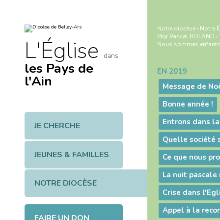
Aller
Outils
au
personnels
contenu.
|
Notre diocèse
›
Notre É
Aller
Mgr Pascal ROLAND
›
à
L'Église
Nous sommes enfants
la
navigation
dans
les Pays de
EN 2019
Navigation
l'Ain
Message de Noë
Bonne année !
JE CHERCHE
JEUNES & FAMILLES
NOTRE DIOCÈSE
FAIRE UN DON