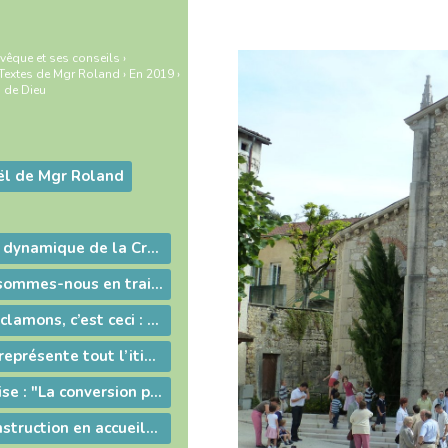
vêque et ses conseils
›
Textes de Mgr Roland
›
En 2019
›
 de Dieu
l de Mgr Roland
Entrons dans la dynamique de la Croix
Quelle société sommes-nous en train de construire ?
Ce que nous proclamons, c’est ceci : Jésus-Christ est le Seigneur !
La nuit pascale représente tout l’itinéraire de la vie chrétienne
Crise dans l'Eglise : "La conversion personnelle et communautaire est la priorité absolue !"
Appel à la reconstruction en accueillant la croix du Christ