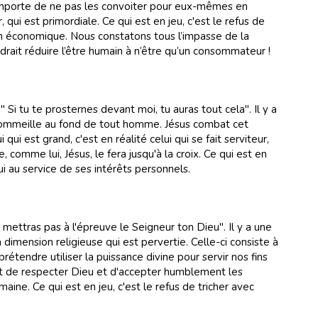
 importe de ne pas les convoiter pour eux-mêmes en
, qui est primordiale. Ce qui est en jeu, c'est le refus de
n économique. Nous constatons tous l’impasse de la
rait réduire l’être humain à n’être qu’un consommateur !
 " Si tu te prosternes devant moi, tu auras tout cela". Il y a
 sommeille au fond de tout homme. Jésus combat cet
 qui est grand, c'est en réalité celui qui se fait serviteur,
e, comme lui, Jésus, le fera jusqu'à la croix. Ce qui est en
trui au service de ses intérêts personnels.
e mettras pas à l'épreuve le Seigneur ton Dieu". Il y a une
 dimension religieuse qui est pervertie. Celle-ci consiste à
prétendre utiliser la puissance divine pour servir nos fins
agit de respecter Dieu et d'accepter humblement les
ine. Ce qui est en jeu, c'est le refus de tricher avec