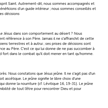
Esprit Saint. Autrement-dit, nous sommes accompagnés et
énéficions d’un guide intérieur ; nous sommes conseillés et
es décisions
èle Jésus dans son comportement au désert ? Nous
nt référence à son Père. Jamais il ne s'affranchit de cette
 biens terrestres et à autrui ; ses prises de décisions sont
ence au Père. C'est ce qui lui donne de ne pas succomber à
end fort dans le combat qu'il doit mener en tant qu'homme.
rès. Nous constatons que Jésus jeûne. Il ne s'agit pas d'un
it ascétique. Le jeûne signifie le libre choix d'une
i donne la nourriture (cf. Lévitique 16, 19-31). Le jeûne
nibilité de tout l’être pour rencontrer Dieu et pour