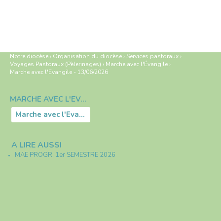
Notre diocèse
›
Organisation du diocèse
›
Services pastoraux
›
Voyages Pastoraux (Pèlerinages)
›
Marche avec l'Évangile
›
Marche avec l'Evangile - 13/06/2026
MARCHE AVEC L'ÉVANGILE
Navigation
Marche avec l'Evangile - 13/06/2026
A LIRE AUSSI
MAE PROGR. 1er SEMESTRE 2026