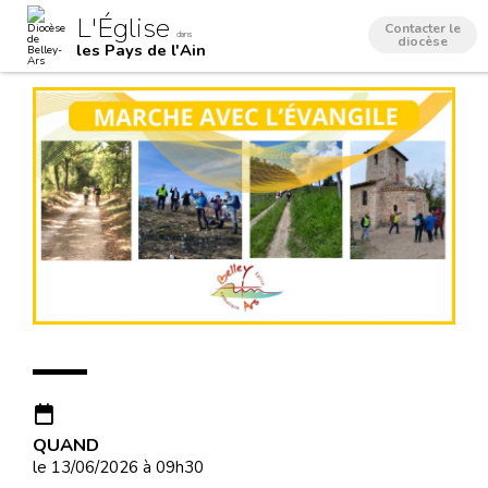
Aller
Outils
L'Église
au
personnels
Contacter le
dans
contenu.
diocèse
les Pays de l'Ain
|
Aller
à
la
navigation
QUAND
le 13/06/2026
à 09h30