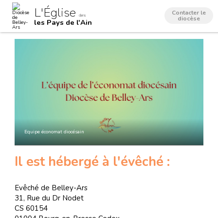
Aller
Outils
L'Église
au
personnels
Contacter le
dans
contenu.
diocèse
les Pays de l'Ain
|
Aller
à
la
navigation
Equipe économat diocésain
Il est hébergé à l'évêché :
Evêché de Belley-Ars
31, Rue du Dr Nodet
CS 60154