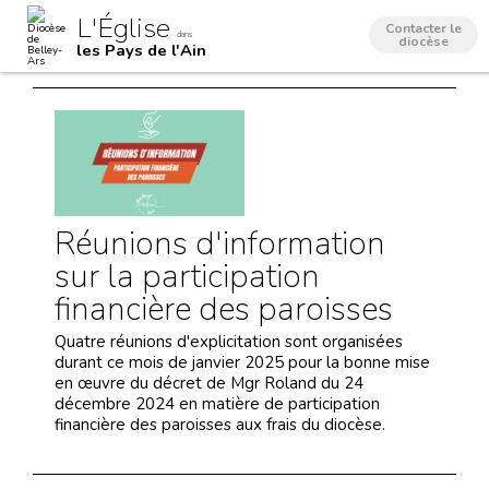
Aller
Outils
L'Église
au
personnels
Contacter le
dans
contenu.
diocèse
les Pays de l'Ain
|
Aller
à
la
navigation
Réunions d'information
sur la participation
financière des paroisses
Quatre réunions d'explicitation sont organisées
durant ce mois de janvier 2025 pour la bonne mise
en œuvre du décret de Mgr Roland du 24
décembre 2024 en matière de participation
financière des paroisses aux frais du diocèse.