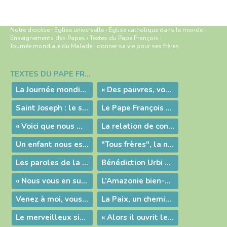
Notre diocèse
›
Eglise universelle
›
Église catholique dans le monde
›
Enseignements des Papes
›
Textes du Pape François
›
Journée mondiale du Malade : donner sa vie pour ses frères
TEXTES DU PAPE FRANÇOIS
Navigation
La Journée mondiale des Malades
« Des pauvres, vous en aurez toujours avec vous. »
Saint Joseph : le songe de la vocation
Le Pape François en Irak
« Voici que nous montons à Jérusalem… » : le message du Pape pour le carême
La relation de confiance à la base du soin des malades, message du Pape pour la journée mondiale des malades
Un enfant nous est né, un fils nous a été donné !
"Tous frères", la nouvelle encyclique du Pape François !
Les paroles de la vocation
Bénédiction Urbi et Orbi du 27 mars 2020
« Nous vous en supplions au nom du Christ, laissez-vous réconcilier avec Dieu » (2Co 5, 20)
L’Amazonie bien-aimée
Venez à moi, vous tous qui peinez et ployez sous le fardeau, et moi je vous soulagerai
La Paix, un chemin d'espérance
Le merveilleux signe de la crèche
« Alors il ouvrit leur intelligence à la compréhension des Écritures »