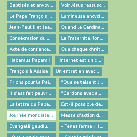
Baptisés et envoyés : l’Église du Christ en mission dans le monde
Voir Jésus ressuscité, et devenir témoins de sa résurrection
Le Pape François célèbre la messe à Bethléem
Lumineuse encyclique !
Jean-Paul II et Jean XXIII : deux papes saints !
Quand le Cardinal Bergoglio accueillait le Curé d'Ars
Consécration du Monde à Marie
La Fraternité, fondement et route pour la Paix
Acte de confiance à Marie
Que chaque chrétien sache se dépouiller pour aller à la rencontre de celui qui est pauvre !
Habemus Papam !
"Internet est un don de Dieu"
François à Assise
Un entretien avec le Pape François
Prions pour la Paix en Syrie
"Que se taisent les armes" implore le pape lors de la veillée de prière pour la paix
Il s'est fait pauvre pour nous enrichir par sa pauvreté
"Gardons avec amour ce que Dieu nous a donné !"
La lettre du Pape au Familles
Est-il possible de s'aimer pour toujours ?
Journée mondiale du Malade : donner sa vie pour ses frères
Messe d'action de grâce pour l'élection du Pape François
Evangelii gaudium : la joie de l'Evangile !
« Tenez ferme », le message de Carême du Pape François