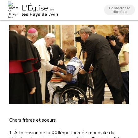
Aller
Outils
L'Église
au
personnels
Contacter le
dans
contenu.
diocèse
les Pays de l'Ain
|
Aller
à
la
navigation
Chers frères et soeurs,
1. À l'occasion de la XXIIème Journée mondiale du