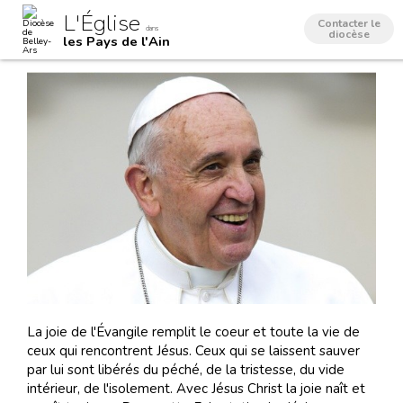
Aller
Outils
L'Église
au
personnels
Contacter le
dans
contenu.
diocèse
les Pays de l'Ain
|
Aller
à
la
navigation
La joie de l'Évangile remplit le coeur et toute la vie de
ceux qui rencontrent Jésus. Ceux qui se laissent sauver
par lui sont libérés du péché, de la tristesse, du vide
intérieur, de l'isolement. Avec Jésus Christ la joie naît et