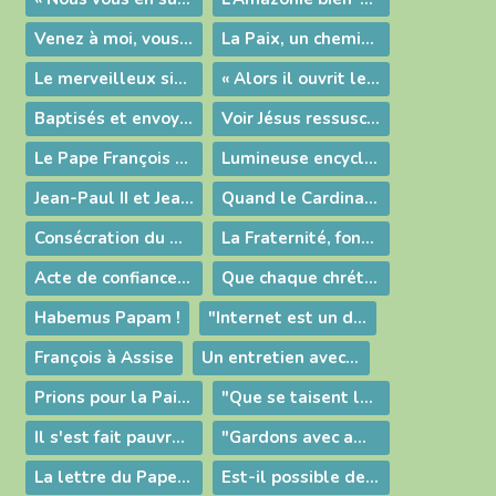
Venez à moi, vous tous qui peinez et ployez sous le fardeau, et moi je vous soulagerai
La Paix, un chemin d'espérance
Le merveilleux signe de la crèche
« Alors il ouvrit leur intelligence à la compréhension des Écritures »
Baptisés et envoyés : l’Église du Christ en mission dans le monde
Voir Jésus ressuscité, et devenir témoins de sa résurrection
Le Pape François célèbre la messe à Bethléem
Lumineuse encyclique !
Jean-Paul II et Jean XXIII : deux papes saints !
Quand le Cardinal Bergoglio accueillait le Curé d'Ars
Consécration du Monde à Marie
La Fraternité, fondement et route pour la Paix
Acte de confiance à Marie
Que chaque chrétien sache se dépouiller pour aller à la rencontre de celui qui est pauvre !
Habemus Papam !
"Internet est un don de Dieu"
François à Assise
Un entretien avec le Pape François
Prions pour la Paix en Syrie
"Que se taisent les armes" implore le pape lors de la veillée de prière pour la paix
Il s'est fait pauvre pour nous enrichir par sa pauvreté
"Gardons avec amour ce que Dieu nous a donné !"
La lettre du Pape au Familles
Est-il possible de s'aimer pour toujours ?