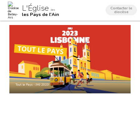
Aller
Outils
L'Église
au
personnels
Contacter le
dans
contenu.
diocèse
les Pays de l'Ain
|
Aller
à
la
navigation
Tout le Pays - JMJ 2023