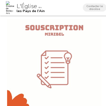
Aller
Outils
L'Église
au
personnels
Contacter le
dans
contenu.
diocèse
les Pays de l'Ain
|
Aller
à
la
navigation