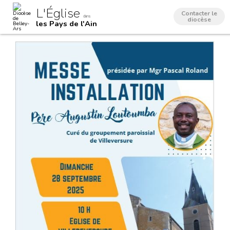
Aller
Outils
L'Église
au
personnels
Contacter le
dans
contenu.
diocèse
les Pays de l'Ain
|
Aller
à
la
navigation