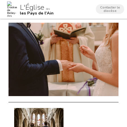
Aller
Outils
L'Église
au
personnels
Contacter le
dans
contenu.
diocèse
les Pays de l'Ain
|
Aller
à
la
navigation