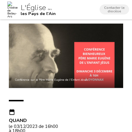
Aller
Outils
L'Église
au
personnels
Contacter le
dans
contenu.
diocèse
les Pays de l'Ain
|
Aller
à
la
navigation
Conférence sur le Père Marie Eugène de l'Enfant Jésus
QUAND
le 03/12/2023
de 16h00
à 18h00