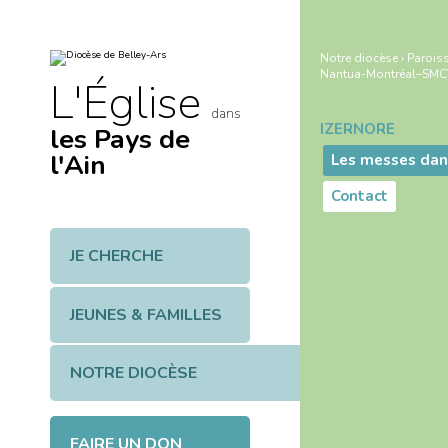
Aller
Outils
au
personnels
contenu.
|
Notre diocèse
›
Paroiss
Aller
Nantua-Montréal–SMCV
à
L'Église
la
navigation
dans
IZERNORE
les Pays de
Navigation
l'Ain
Les messes dan
Contact
JE CHERCHE
JEUNES & FAMILLES
NOTRE DIOCÈSE
FAIRE UN DON