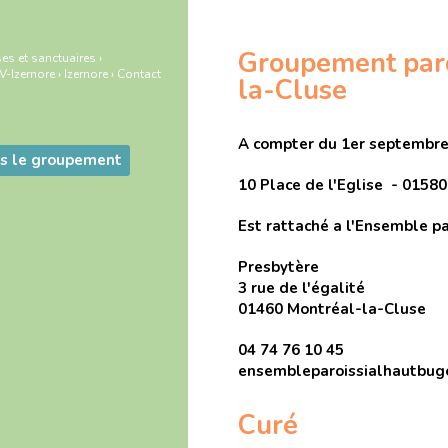
Groupement paroi
es et sanctuaires
›
-Izernore
›
Izernore
›
Contact
la-Cluse
A compter du 1er septembre 
s le groupement
10 Place de l'Eglise - 01580
Est rattaché a l'Ensemble p
Presbytère
3 rue de l'égalité
01460 Montréal-la-Cluse
04 74 76 10 45
ensembleparoissialhautbug
Curé