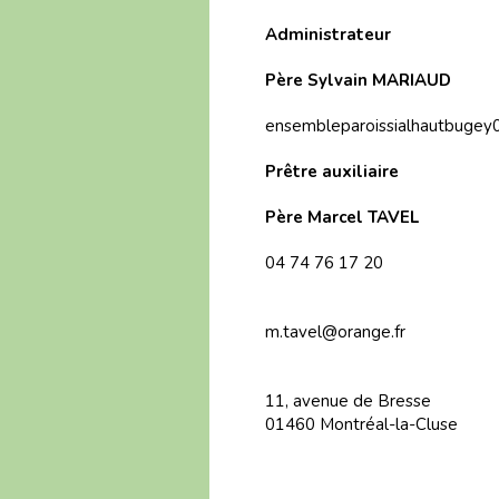
Administrateur
Père Sylvain MARIAUD
ensembleparoissialhautbugey0
Prêtre auxiliaire
Père Marcel TAVEL
04 74 76 17 20
m.tavel@orange.fr
11, avenue de Bresse
01460 Montréal-la-Cluse