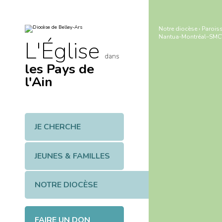
Aller
Outils
au
personnels
contenu.
|
Notre diocèse
›
Paroiss
Aller
Nantua-Montréal–SMCV
à
L'Église
la
navigation
dans
les Pays de
l'Ain
JE CHERCHE
JEUNES & FAMILLES
NOTRE DIOCÈSE
FAIRE UN DON