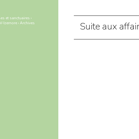
es et sanctuaires
›
Suite aux affai
-Izernore
›
Archives