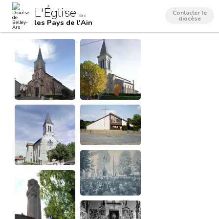
Aller
Outils
L'Église
au
personnels
Contacter le
dans
contenu.
diocèse
les Pays de l'Ain
|
Aller
à
la
navigation