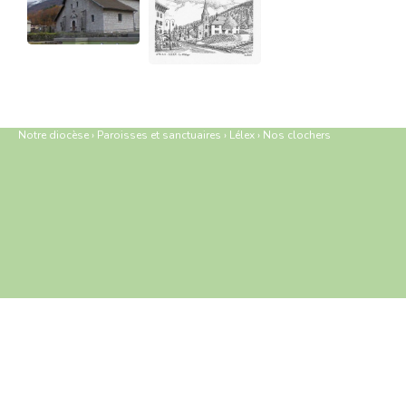
Notre diocèse
›
Paroisses et sanctuaires
›
Lélex
›
Nos clochers