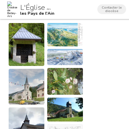
Aller
Outils
L'Église
au
personnels
Contacter le
dans
contenu.
diocèse
les Pays de l'Ain
|
Aller
à
la
navigation