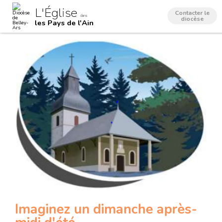
Aller
Outils
L'Église
au
personnels
Contacter le
dans
contenu.
diocèse
les Pays de l'Ain
|
Aller
à
la
navigation
Imaginez un dimanche après-